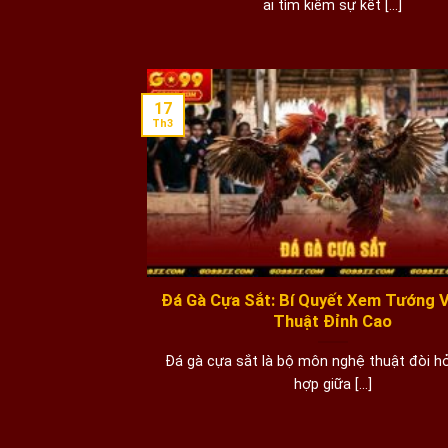
ai tìm kiếm sự kết [...]
17
Th3
Đá Gà Cựa Sắt: Bí Quyết Xem Tướng V
Thuật Đỉnh Cao
Đá gà cựa sắt là bộ môn nghệ thuật đòi hỏ
hợp giữa [...]