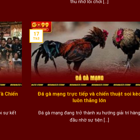
thủ nhờ lối chơi [...]
17
Th3
à Chiến
Đá gà mạng trực tiếp và chiến thuật soi kè
luôn thắng lớn
i sự kết
Đá gà mạng đang trở thành xu hướng giải trí hàn
đầu nhờ sự tiện [...]