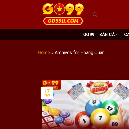
Bỏ
qua
nội
dung
GO99
BẮN CÁ
C
Home
»
Archives for Hoàng Quân
17
Th3