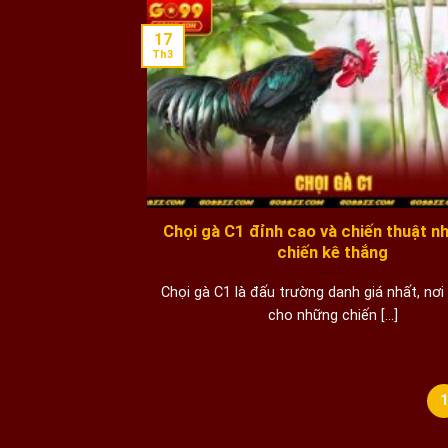
17
Th3
Chọi gà C1 đỉnh cao và chiến thuật n
chiến kê thắng
Chọi gà C1 là đấu trường danh giá nhất, nơi
cho những chiến [...]