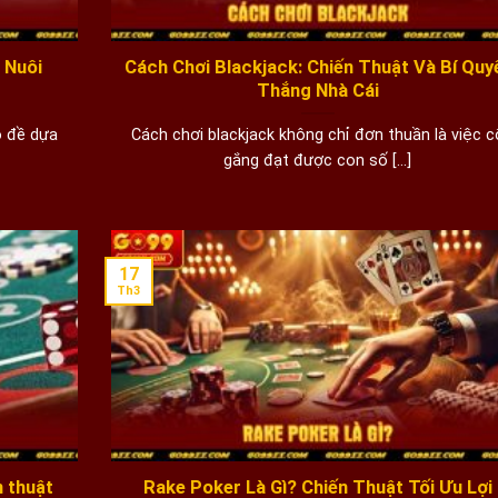
 Nuôi
Cách Chơi Blackjack: Chiến Thuật Và Bí Quy
Thắng Nhà Cái
ô đề dựa
Cách chơi blackjack không chỉ đơn thuần là việc c
gắng đạt được con số [...]
17
Th3
n thuật
Rake Poker Là Gì? Chiến Thuật Tối Ưu Lợi