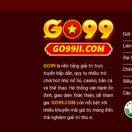
Giới
Liên
Đại 
GO99
là nền tảng giải trí trực
Chín
tuyến hấp dẫn, quy tụ nhiều trò
chơi hot như nổ hũ, casino, bắn cá
Điều
và thể thao. Hệ thống vận hành ổn
Câu 
định, giao diện thân thiện, dễ tham
gia.
GO99.COM
còn nổi bật với
nhiều khuyến mãi giá trị, mang đến
trải nghiệm giải trí thú vị.