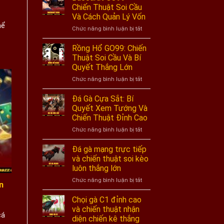
bất
Là
Chiến Thuật Soi Cầu
bại
Gì?
Và Cách Quản Lý Vốn
2026
Chiến
hể
ở
Chức năng bình luận bị tắt
Thuật
Baccarat
Tối
GO99
Ưu
Rồng Hổ GO99: Chiến
–
Lợi
Thuật Soi Cầu Và Bí
Chiến
Nhuận
Quyết Thắng Lớn
Thuật
Cho
ở
Chức năng bình luận bị tắt
Soi
Game
Rồng
Cầu
Thủ
Hổ
Và
Đá Gà Cựa Sắt: Bí
GO99:
Cách
Quyết Xem Tướng Và
Chiến
Quản
Chiến Thuật Đỉnh Cao
Thuật
Lý
ở
Chức năng bình luận bị tắt
Soi
Vốn
Đá
Cầu
Gà
Và
Đá gà mạng trực tiếp
Cựa
Bí
và chiến thuật soi kèo
Sắt:
Quyết
luôn thắng lớn
Bí
Thắng
ở
Chức năng bình luận bị tắt
Quyết
Lớn
n
Đá
Xem
gà
Tướng
Chọi gà C1 đỉnh cao
mạng
Và
và chiến thuật nhận
trực
Chiến
cá
diện chiến kê thắng
tiếp
Thuật