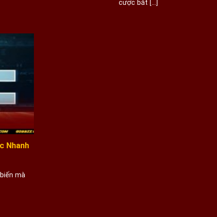
cược bắt [...]
c Nhanh
 biến mà