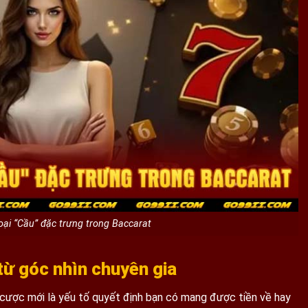
oại “Cầu” đặc trưng trong Baccarat
từ góc nhìn chuyên gia
 cược mới là yếu tố quyết định bạn có mang được tiền về hay