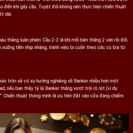
ho đến khi gãy cầu. Tuyệt đối không nên thực hiện chiến thuật
t dài.
au thắng luân phiên. Cầu 2-2 là khi mỗi bên thắng 2 ván rồi đổi.
 xuống tiền nhịp nhàng, tránh việc bị cuốn theo các cú lừa từ
ào trộn sẽ có xu hướng nghiêng về Banker nhiều hơn một
d, nếu bạn thấy tỷ lệ Banker thắng vượt trội rõ rệt (ví dụ
g”. Chiến thuật thông minh là ưu tiên đặt vào cửa đang chiếm