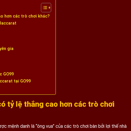
ao hơn các trò chơi khác?
Baccarat
yên gia
ợc GO99
ccarat tại GO99
ó tỷ lệ thắng cao hơn các trò chơi
ợc mệnh danh là “ông vua” của các trò chơi bàn bởi lợi thế nhà