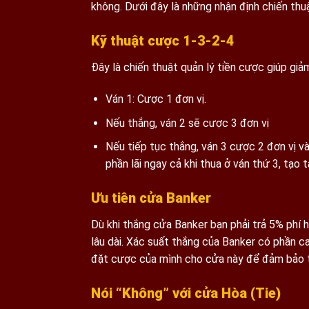
không. Dưới đây là những nhận định chiến thu
Kỹ thuật cược 1-3-2-4
Đây là chiến thuật quản lý tiền cược giúp giảm 
Ván 1: Cược 1 đơn vị.
Nếu thắng, ván 2 sẽ cược 3 đơn vị
Nếu tiếp tục thắng, ván 3 cược 2 đơn vị v
phần lãi ngay cả khi thua ở ván thứ 3, tạo 
Ưu tiên cửa Banker
Dù khi thắng cửa Banker bạn phải trả 5% phí h
lâu dài.
Xác suất thắng của Banker có phần cao
đặt cược của mình cho cửa này để đảm bảo t
Nói “Không” với cửa Hòa (Tie)