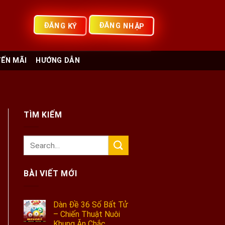
ĐĂNG NHẬP
ĐĂNG KÝ
ẾN MÃI
HƯỚNG DẪN
TÌM KIẾM
BÀI VIẾT MỚI
Dàn Đề 36 Số Bất Tử
– Chiến Thuật Nuôi
Khung Ăn Chắc