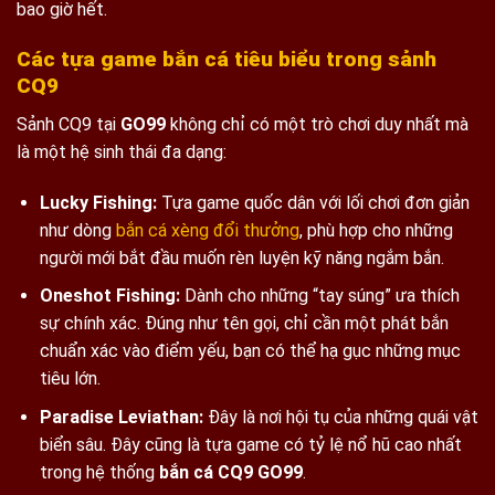
bao giờ hết.
Các tựa game bắn cá tiêu biểu trong sảnh
CQ9
Sảnh CQ9 tại
GO99
không chỉ có một trò chơi duy nhất mà
là một hệ sinh thái đa dạng:
Lucky Fishing:
Tựa game quốc dân với lối chơi đơn giản
như dòng
bắn cá xèng đổi thưởng
, phù hợp cho những
người mới bắt đầu muốn rèn luyện kỹ năng ngắm bắn.
Oneshot Fishing:
Dành cho những “tay súng” ưa thích
sự chính xác. Đúng như tên gọi, chỉ cần một phát bắn
chuẩn xác vào điểm yếu, bạn có thể hạ gục những mục
tiêu lớn.
Paradise Leviathan:
Đây là nơi hội tụ của những quái vật
biển sâu. Đây cũng là tựa game có tỷ lệ nổ hũ cao nhất
trong hệ thống
bắn cá CQ9 GO99
.