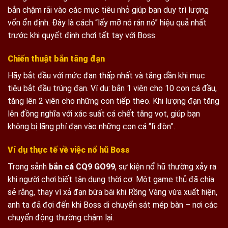
bắn chậm rãi vào các mục tiêu nhỏ giúp bạn duy trì lượng
vốn ổn định. Đây là cách “lấy mỡ nó rán nó” hiệu quả nhất
trước khi quyết định chơi tất tay với Boss.
Chiến thuật bắn tăng đạn
Hãy bắt đầu với mức đạn thấp nhất và tăng dần khi mục
tiêu bắt đầu trúng đạn. Ví dụ: bắn 1 viên cho 10 con cá đầu,
tăng lên 2 viên cho những con tiếp theo. Khi lượng đạn tăng
lên đồng nghĩa với xác suất cá chết tăng vọt, giúp bạn
không bị lãng phí đạn vào những con cá “lì đòn”.
Ví dụ thực tế về việc nổ hũ Boss
Trong sảnh
bắn cá CQ9 GO99
, sự kiện nổ hũ thường xảy ra
khi người chơi biết tận dụng thời cơ. Một game thủ đã chia
sẻ rằng, thay vì xả đạn bừa bãi khi Rồng Vàng vừa xuất hiện,
anh ta đã đợi đến khi Boss di chuyển sát mép bàn – nơi các
chuyển động thường chậm lại.