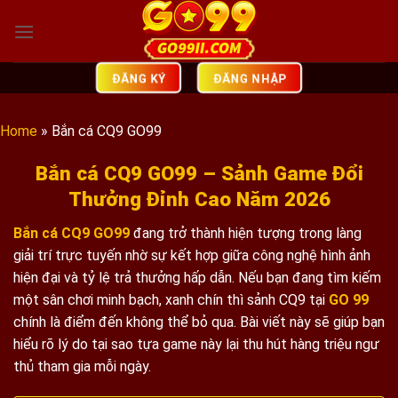
Bỏ
qua
nội
dung
ĐĂNG KÝ
ĐĂNG NHẬP
Home
»
Bắn cá CQ9 GO99
Bắn cá CQ9 GO99 – Sảnh Game Đổi
Thưởng Đỉnh Cao Năm 2026
Bắn cá CQ9 GO99
đang trở thành hiện tượng trong làng
giải trí trực tuyến nhờ sự kết hợp giữa công nghệ hình ảnh
hiện đại và tỷ lệ trả thưởng hấp dẫn. Nếu bạn đang tìm kiếm
một sân chơi minh bạch, xanh chín thì sảnh CQ9 tại
GO 99
chính là điểm đến không thể bỏ qua. Bài viết này sẽ giúp bạn
hiểu rõ lý do tại sao tựa game này lại thu hút hàng triệu ngư
thủ tham gia mỗi ngày.