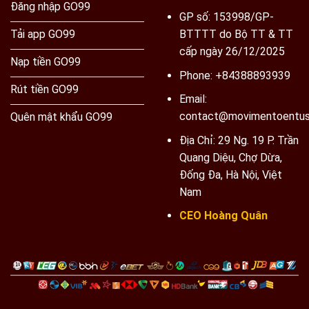
Đăng nhập GO99
GP số: 153998/GP-
BTTTT do Bộ TT & TT
Tải app GO99
cấp ngày 26/12/2025
Nạp tiền GO99
Phone: +84388893939
Rút tiền GO99
Email:
contact@movimentoentus
Quên mật khẩu GO99
Địa Chỉ: 29 Ng. 19 P. Trần
Quang Diệu, Chợ Dừa,
Đống Đa, Hà Nội, Việt
Nam
CEO Hoàng Quân