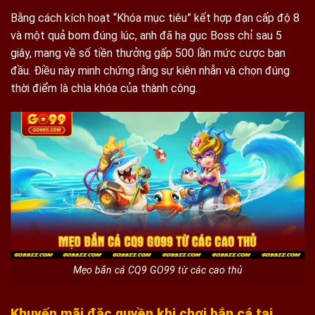
Bằng cách kích hoạt “Khóa mục tiêu” kết hợp đạn cấp độ 8
và một quả bom đúng lúc, anh đã hạ gục Boss chỉ sau 5
giây, mang về số tiền thưởng gấp 500 lần mức cược ban
đầu. Điều này minh chứng rằng sự kiên nhẫn và chọn đúng
thời điểm là chìa khóa của thành công.
Mẹo bắn cá CQ9 GO99 từ các cao thủ
Khuyến mãi đặc quyền khi chơi bắn cá tại