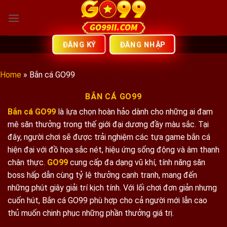
Bỏ
qua
nội
dung
ĐĂNG KÝ
ĐĂNG NHẬP
Home
»
Bắn cá GO99
BẮN CÁ GO99
Bắn cá GO99
là lựa chọn hoàn hảo dành cho những ai đam
mê săn thưởng trong thế giới đại dương đầy màu sắc. Tại
đây, người chơi sẽ được trải nghiệm các tựa game bắn cá
hiện đại với đồ họa sắc nét, hiệu ứng sống động và âm thanh
chân thực.
GO99
cung cấp đa dạng vũ khí, tính năng săn
boss hấp dẫn cùng tỷ lệ thưởng cạnh tranh, mang đến
những phút giây giải trí kịch tính. Với lối chơi đơn giản nhưng
cuốn hút, Bắn cá GO99 phù hợp cho cả người mới lẫn cao
thủ muốn chinh phục những phần thưởng giá trị.