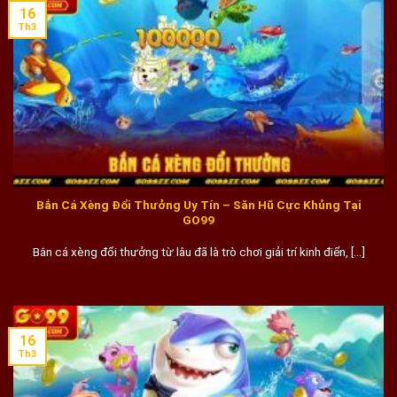
16
Th3
Bắn Cá Xèng Đổi Thưởng Uy Tín – Săn Hũ Cực Khủng Tại
GO99
Bắn cá xèng đổi thưởng từ lâu đã là trò chơi giải trí kinh điển, [...]
16
Th3