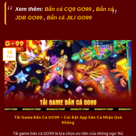
Xem thêm:
Bắn cá CQ9 GO99
,
Bắn cá
JDB GO99
,
Bắn cá JILI GO99
16
Th3
Tải Game Bắn Cá GO99 – Cài Đặt App Săn Cá Nhận Quà
Khủng
Tải game bắn cá GO99 là lựa chọn ưu tiên của những ngư thủ