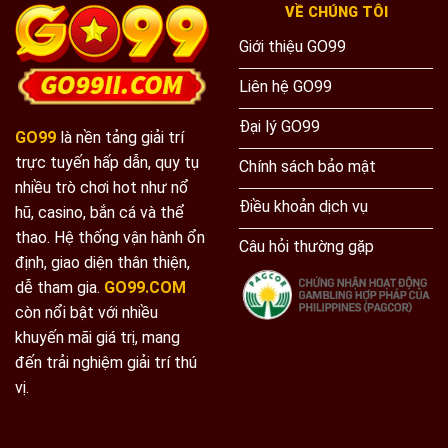
chiến
thắng
VỀ CHÚNG TÔI
thuật
soi
Giới thiệu GO99
kèo
từ
Liên hệ GO99
chuyên
gia
Đại lý GO99
GO99
là nền tảng giải trí
trực tuyến hấp dẫn, quy tụ
Chính sách bảo mật
nhiều trò chơi hot như nổ
Điều khoản dịch vụ
hũ, casino, bắn cá và thể
thao. Hệ thống vận hành ổn
Câu hỏi thường gặp
định, giao diện thân thiện,
dễ tham gia.
GO99.COM
còn nổi bật với nhiều
khuyến mãi giá trị, mang
đến trải nghiệm giải trí thú
vị.