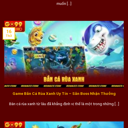
muốn [...]
16
Th3
Game Bắn Cá Rùa Xanh Uy Tín – Săn Boss Nhận Thưởng
Bắn cá rùa xanh từ lâu đã khẳng định vị thế là một trong những [...]