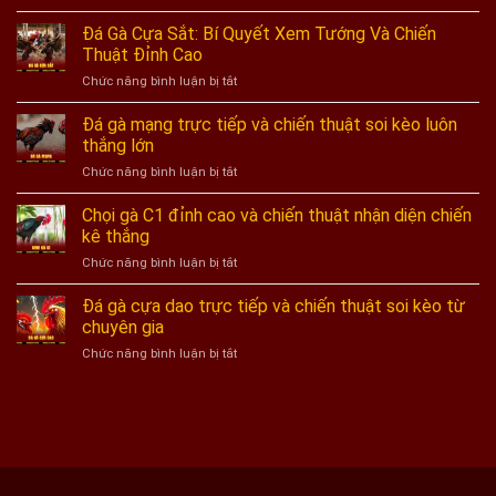
Rồng
Soi
Cho
Hổ
Đá Gà Cựa Sắt: Bí Quyết Xem Tướng Và Chiến
Cầu
Game
GO99:
Và
Thuật Đỉnh Cao
Thủ
Chiến
Cách
ở
Chức năng bình luận bị tắt
Thuật
Quản
Đá
Soi
Lý
Gà
Đá gà mạng trực tiếp và chiến thuật soi kèo luôn
Cầu
Vốn
Cựa
Và
thắng lớn
Sắt:
Bí
ở
Chức năng bình luận bị tắt
Bí
Quyết
Đá
Quyết
Thắng
gà
Chọi gà C1 đỉnh cao và chiến thuật nhận diện chiến
Xem
Lớn
mạng
Tướng
kê thắng
trực
Và
ở
Chức năng bình luận bị tắt
tiếp
Chiến
Chọi
và
Thuật
gà
Đá gà cựa dao trực tiếp và chiến thuật soi kèo từ
chiến
Đỉnh
C1
thuật
chuyên gia
Cao
đỉnh
soi
ở
Chức năng bình luận bị tắt
cao
kèo
Đá
và
luôn
gà
chiến
thắng
cựa
thuật
lớn
dao
nhận
trực
diện
tiếp
chiến
và
kê