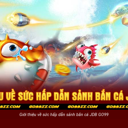
Giới thiệu về sức hấp dẫn sảnh bắn cá JDB GO99