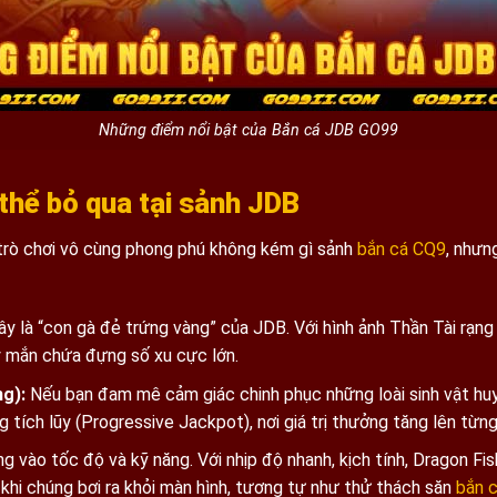
Những điểm nổi bật của Bắn cá JDB GO99
thể bỏ qua tại sảnh JDB
trò chơi vô cùng phong phú không kém gì sảnh
bắn cá CQ9
, nhưn
y là “con gà đẻ trứng vàng” của JDB. Với hình ảnh Thần Tài rạng
y mắn chứa đựng số xu cực lớn.
g):
Nếu bạn đam mê cảm giác chinh phục những loài sinh vật huyề
 tích lũy (Progressive Jackpot), nơi giá trị thưởng tăng lên từn
vào tốc độ và kỹ năng. Với nhịp độ nhanh, kịch tính, Dragon Fish
khi chúng bơi ra khỏi màn hình, tương tự như thử thách săn
bắn c