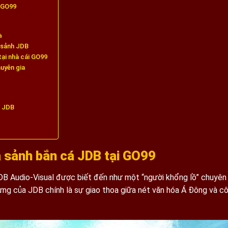
B GO99
à
 sảnh JDB
ại nhà cái GO99
uyên gia
h JDB
a sảnh bắn cá JDB tại GO99
DB Audio-Visual được biết đến như một “người khổng lồ” chuyên
ng của JDB chính là sự giao thoa giữa nét văn hóa Á Đông và cô