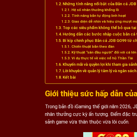
Những tính năng nổi bật của Bắn cá JD
Hệ số nhân thưởng khổng lồ
Tính năng bắn tự động linh hoạt
Giao diện dễ nhìn và hiệu ứng mượt m
Top các siêu phẩm không thể bỏ qua tại
Hướng dẫn các bước nhập cuộc bắn cá t
Bí kíp chinh phục Bắn cá JDB GO99 từ ch
Chiến thuật bắn theo đàn
Kỹ thuật “săn đầu người” đối với cá lớn
Ví dụ thực tế về việc nổ hũ Thần Tài
Khuyến mãi và quyền lợi khi tham gia sản
Lời khuyên về quản lý tâm lý và ngân sách
Kết bài
Giới thiệu sức hấp dẫn củ
Trong bản đồ iGaming thế giới năm 2026, J
nhân thưởng cực kỳ ấn tượng. Điểm đặc trư
sảnh game vừa thân thuộc vừa lôi cuốn.