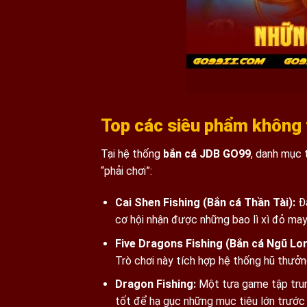
Top các siêu phẩm không 
Tại hệ thống
bắn cá JDB GO99
, danh mục 
“phải chơi”:
Cai Shen Fishing (Bắn cá Thần Tài):
Đâ
cơ hội nhận được những bao lì xì đỏ ma
Five Dragons Fishing (Bắn cá Ngũ Lon
Trò chơi này tích hợp hệ thống hũ thưởng
Dragon Fishing:
Một tựa game tập trung 
tốt để hạ gục những mục tiêu lớn trước 