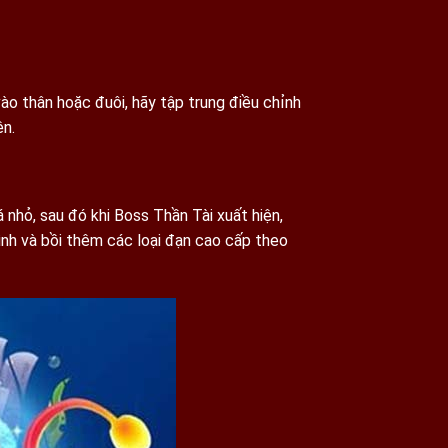
vào thân hoặc đuôi, hãy tập trung điều chỉnh
ên.
 nhỏ, sau đó khi Boss Thần Tài xuất hiện,
nh và bồi thêm các loại đạn cao cấp theo