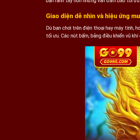
bạn rảnh tay hơn nhưng vẫn đảm bảo tối ưu
Giao diện dễ nhìn và hiệu ứng m
Dù bạn chơi trên điện thoại hay máy tính,
tối ưu. Các nút bấm, bảng điều khiển vũ kh