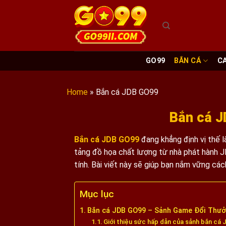
Bỏ
qua
nội
dung
GO99
BẮN CÁ
C
Home
»
Bắn cá JDB GO99
Bắn cá J
Bắn cá JDB GO99
đang khẳng định vị thế là
tảng đồ họa chất lượng từ nhà phát hành 
tính. Bài viết này sẽ giúp bạn nắm vững cá
Mục lục
Bắn cá JDB GO99 – Sảnh Game Đổi Thưở
Giới thiệu sức hấp dẫn của sảnh bắn cá 