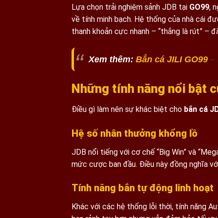
Lựa chọn trải nghiệm sảnh JDB tại
GO99
, 
về tính minh bạch. Hệ thống của nhà cái đư
thanh khoản cực nhanh – “thắng là rút” – đã
Xem thêm:
Bắn cá JILI GO99
– 
Những tính năng nổi bật 
Điều gì làm nên sự khác biệt cho
bắn cá J
Hệ số nhân thưởng khổng lồ
JDB nổi tiếng với cơ chế “Big Win” và “Mega
mức cược ban đầu. Điều này đồng nghĩa với 
Tính năng bắn tự động linh hoạt
Khác với các hệ thống lỗi thời, tính năng 