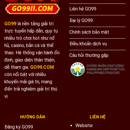
kèo
từ
Liên hệ GO99
chuyên
gia
Đại lý GO99
GO99
là nền tảng giải trí
trực tuyến hấp dẫn, quy tụ
Chính sách bảo mật
nhiều trò chơi hot như nổ
Điều khoản dịch vụ
hũ, casino, bắn cá và thể
thao. Hệ thống vận hành ổn
Câu hỏi thường gặp
định, giao diện thân thiện,
dễ tham gia.
GO99.COM
còn nổi bật với nhiều
khuyến mãi giá trị, mang
đến trải nghiệm giải trí thú
vị.
HƯỚNG DẪN
LIÊN HỆ
Website:
Đăng ký GO99