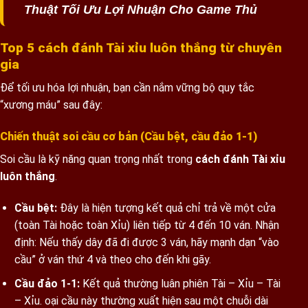
Thuật Tối Ưu Lợi Nhuận Cho Game Thủ
Top 5 cách đánh Tài xỉu luôn thắng từ chuyên
gia
Để tối ưu hóa lợi nhuận, bạn cần nắm vững bộ quy tắc
“xương máu” sau đây:
Chiến thuật soi cầu cơ bản (Cầu bệt, cầu đảo 1-1)
Soi cầu là kỹ năng quan trọng nhất trong
cách đánh Tài xỉu
luôn thắng
.
Cầu bệt:
Đây là hiện tượng kết quả chỉ trả về một cửa
(toàn Tài hoặc toàn Xỉu) liên tiếp từ 4 đến 10 ván. Nhận
định: Nếu thấy dây đã đi được 3 ván, hãy mạnh dạn “vào
cầu” ở ván thứ 4 và theo cho đến khi gãy.
Cầu đảo 1-1:
Kết quả thường luân phiên Tài – Xỉu – Tài
– Xỉu.
oại cầu này thường xuất hiện sau một chuỗi dài