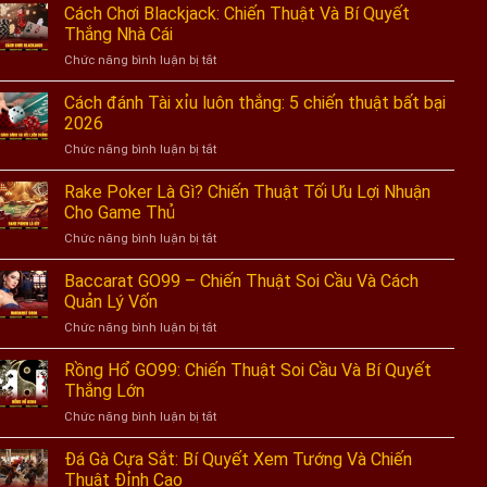
Đề
Cách Chơi Blackjack: Chiến Thuật Và Bí Quyết
36
Thắng Nhà Cái
Số
ở
Chức năng bình luận bị tắt
Bất
Cách
Tử
Chơi
Cách đánh Tài xỉu luôn thắng: 5 chiến thuật bất bại
–
Blackjack:
Chiến
2026
Chiến
Thuật
ở
Chức năng bình luận bị tắt
Thuật
Nuôi
Cách
Và
Khung
đánh
Rake Poker Là Gì? Chiến Thuật Tối Ưu Lợi Nhuận
Bí
Ăn
Tài
Quyết
Cho Game Thủ
Chắc
xỉu
Thắng
ở
Chức năng bình luận bị tắt
luôn
Nhà
Rake
thắng:
Cái
Poker
Baccarat GO99 – Chiến Thuật Soi Cầu Và Cách
5
Là
chiến
Quản Lý Vốn
Gì?
thuật
ở
Chức năng bình luận bị tắt
Chiến
bất
Baccarat
Thuật
bại
GO99
Rồng Hổ GO99: Chiến Thuật Soi Cầu Và Bí Quyết
Tối
2026
–
Ưu
Thắng Lớn
Chiến
Lợi
ở
Chức năng bình luận bị tắt
Thuật
Nhuận
Rồng
Soi
Cho
Hổ
Đá Gà Cựa Sắt: Bí Quyết Xem Tướng Và Chiến
Cầu
Game
GO99:
Và
Thuật Đỉnh Cao
Thủ