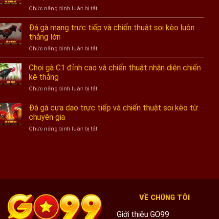
Chiến
Cách
ở
Chức năng bình luận bị tắt
Thuật
Quản
Đá
Soi
Lý
Gà
Đá gà mạng trực tiếp và chiến thuật soi kèo luôn
Cầu
Vốn
Cựa
Và
thắng lớn
Sắt:
Bí
ở
Chức năng bình luận bị tắt
Bí
Quyết
Đá
Quyết
Thắng
gà
Chọi gà C1 đỉnh cao và chiến thuật nhận diện chiến
Xem
Lớn
mạng
Tướng
kê thắng
trực
Và
ở
Chức năng bình luận bị tắt
tiếp
Chiến
Chọi
và
Thuật
gà
Đá gà cựa dao trực tiếp và chiến thuật soi kèo từ
chiến
Đỉnh
C1
thuật
chuyên gia
Cao
đỉnh
soi
ở
Chức năng bình luận bị tắt
cao
kèo
Đá
và
luôn
gà
chiến
thắng
cựa
thuật
lớn
dao
nhận
trực
diện
tiếp
chiến
và
kê
chiến
thắng
VỀ CHÚNG TÔI
thuật
soi
Giới thiệu GO99