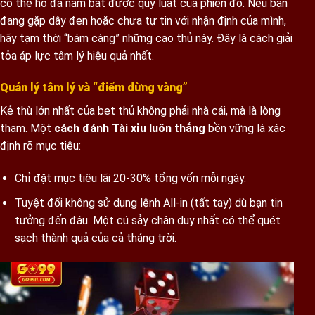
có thể họ đã nắm bắt được quy luật của phiên đó. Nếu bạn
đang gặp dây đen hoặc chưa tự tin với nhận định của mình,
hãy tạm thời “bám càng” những cao thủ này. Đây là cách giải
tỏa áp lực tâm lý hiệu quả nhất.
Quản lý tâm lý và “điểm dừng vàng”
Kẻ thù lớn nhất của bet thủ không phải nhà cái, mà là lòng
tham. Một
cách đánh Tài xỉu luôn thắng
bền vững là xác
định rõ mục tiêu:
Chỉ đặt mục tiêu lãi 20-30% tổng vốn mỗi ngày.
Tuyệt đối không sử dụng lệnh All-in (tất tay) dù bạn tin
tưởng đến đâu. Một cú sảy chân duy nhất có thể quét
sạch thành quả của cả tháng trời.