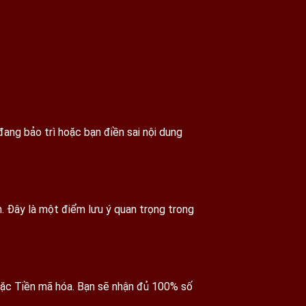
ang bảo trì hoặc bạn điền sai nội dung
.
Đây là một điểm lưu ý quan trọng trong
hoặc Tiền mã hóa. Bạn sẽ nhận đủ 100% số