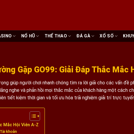
ASINO
NỔ HŨ
THỂ THAO
ĐÁ GÀ
XỔ SỐ
KHUY
ường Gặp GO99: Giải Đáp Thắc Mắc H
ng giúp người chơi nhanh chóng tìm ra lời giải cho các vấn đề ph
c lắng nghe và phản hồi mọi thắc mắc của khách hàng một cách ch
n tiết kiệm thời gian và tối ưu hóa trải nghiệm giải trí trực tuyến
c Mắc Hội Viên A-Z
Tài khoản