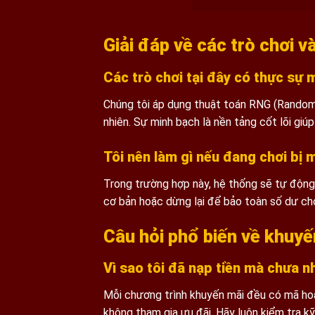
Giải đáp về các trò chơi 
Các trò chơi tại đây có thực sự
Chúng tôi áp dụng thuật toán RNG (Random
nhiên. Sự minh bạch là nền tảng cốt lõi gi
Tôi nên làm gì nếu đang chơi bị 
Trong trường hợp này, hệ thống sẽ tự động 
cơ bản hoặc dừng lại để bảo toàn số dư cho 
Câu hỏi phổ biến về khuyế
Vì sao tôi đã nạp tiền mà chưa 
Mỗi chương trình khuyến mãi đều có mã hoặc
không tham gia ưu đãi. Hãy luôn kiểm tra kỹ