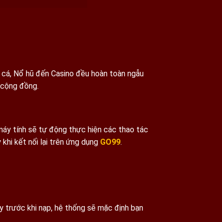
 cá, Nổ hũ đến Casino đều hoàn toàn ngẫu
 cộng đồng.
 máy tính sẽ tự động thực hiện các thao tác
khi kết nối lại trên ứng dụng
GO99
.
y trước khi nạp, hệ thống sẽ mặc định bạn