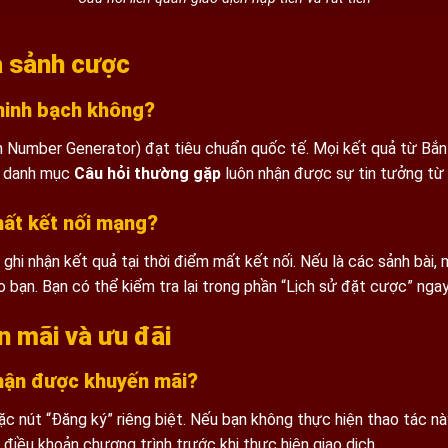
và sảnh cược
 minh bạch không?
 Number Generator) đạt tiêu chuẩn quốc tế.
Mọi kết quả từ Bắn
úp danh mục
Câu hỏi thường gặp
luôn nhận được sự tin tưởng từ
mất kết nối mạng?
ghi nhận kết quả tại thời điểm mất kết nối. Nếu là các sảnh bài,
bạn. Bạn có thể kiểm tra lại trong phần “Lịch sử đặt cược” ngay 
n mãi và ưu đãi
nhận được khuyến mãi?
 nút “Đăng ký” riêng biệt. Nếu bạn không thực hiện thao tác nà
 điều khoản chương trình trước khi thực hiện giao dịch.