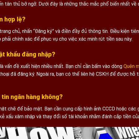
ến tân thủ bỡ ngỡ. Dưới đây là những thắc mắc phổ biến nhất về q
n hợp lệ?
 trang chủ, nhấn “Đăng ký” và điền đầy đủ thông tin. Điều kiện tiê
 phải chính xác để phục vụ cho việc xác minh rút tiền sau này.
mật khẩu đăng nhập?
 là vấn đề xuất hiện nhiều nhất.
Bạn chỉ cần bấm vào dòng
Quên m
thoại đã đăng ký.
Ngoài ra, bạn có thể liên hệ CSKH để được hỗ tr
 tin ngân hàng không?
chặt chẽ để bảo mật. Bạn cần cung cấp hình ảnh CCCD hoặc các g
kẻ xấu xâm nhập và thay đổi số tài khoản nhằm đánh cắp tiền của 