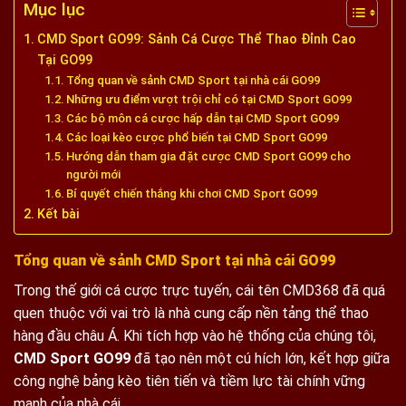
Mục lục
CMD Sport GO99: Sảnh Cá Cược Thể Thao Đỉnh Cao
Tại GO99
Tổng quan về sảnh CMD Sport tại nhà cái GO99
Những ưu điểm vượt trội chỉ có tại CMD Sport GO99
Các bộ môn cá cược hấp dẫn tại CMD Sport GO99
Các loại kèo cược phổ biến tại CMD Sport GO99
Hướng dẫn tham gia đặt cược CMD Sport GO99 cho
người mới
Bí quyết chiến thắng khi chơi CMD Sport GO99
Kết bài
Tổng quan về sảnh CMD Sport tại nhà cái GO99
Trong thế giới cá cược trực tuyến, cái tên CMD368 đã quá
quen thuộc với vai trò là nhà cung cấp nền tảng thể thao
hàng đầu châu Á. Khi tích hợp vào hệ thống của chúng tôi,
CMD Sport GO99
đã tạo nên một cú hích lớn, kết hợp giữa
công nghệ bảng kèo tiên tiến và tiềm lực tài chính vững
mạnh của nhà cái.