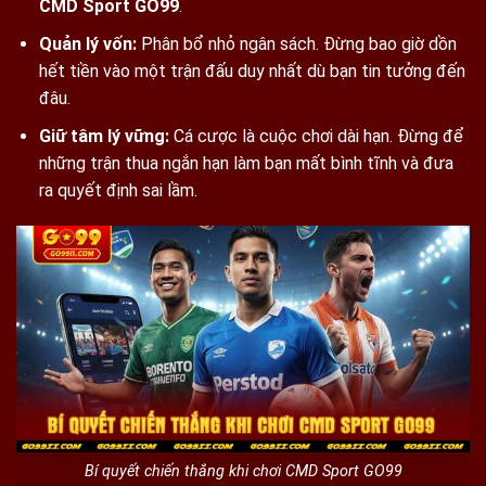
CMD Sport GO99
.
Quản lý vốn:
Phân bổ nhỏ ngân sách.
Đừng bao giờ dồn
hết tiền vào một trận đấu duy nhất dù bạn tin tưởng đến
đâu.
Giữ tâm lý vững:
Cá cược là cuộc chơi dài hạn. Đừng để
những trận thua ngắn hạn làm bạn mất bình tĩnh và đưa
ra quyết định sai lầm.
Bí quyết chiến thắng khi chơi CMD Sport GO99