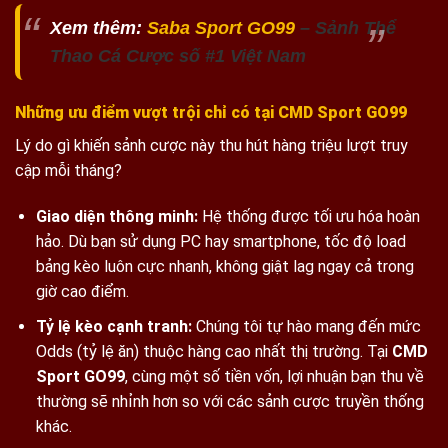
Xem thêm:
Saba Sport GO99
– Sảnh Thể
Thao Cá Cược số #1 Việt Nam
Những ưu điểm vượt trội chỉ có tại CMD Sport GO99
Lý do gì khiến sảnh cược này thu hút hàng triệu lượt truy
cập mỗi tháng?
Giao diện thông minh:
Hệ thống được tối ưu hóa hoàn
hảo. Dù bạn sử dụng PC hay smartphone, tốc độ load
bảng kèo luôn cực nhanh, không giật lag ngay cả trong
giờ cao điểm.
Tỷ lệ kèo cạnh tranh:
Chúng tôi tự hào mang đến mức
Odds (tỷ lệ ăn) thuộc hàng cao nhất thị trường. Tại
CMD
Sport GO99
, cùng một số tiền vốn, lợi nhuận bạn thu về
thường sẽ nhỉnh hơn so với các sảnh cược truyền thống
khác.