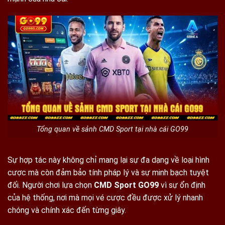
Tổng quan về sảnh CMD Sport tại nhà cái GO99
Sự hợp tác này không chỉ mang lại sự đa dạng về loại hình
cược mà còn đảm bảo tính pháp lý và sự minh bạch tuyệt
đối. Người chơi lựa chọn
CMD Sport GO99
vì sự ổn định
của hệ thống, nơi mà mọi vé cược đều được xử lý nhanh
chóng và chính xác đến từng giây.