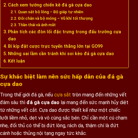
Cách xem tướng chiến kê đá gà cựa dao
Quan sát bộ lông – Bộ giáp tự nhiên
Đôi chân và bộ móng – Vũ khí tối thượng
Thần thái và ánh mắt
Phân tích các đòn lối đặc trưng trong đấu trường cựa
dao
Bí kíp đặt cược trực tuyến thắng lớn tại GO99
Những sai lầm cần tránh khi soi kèo đá gà cựa dao
Kết luận
Sự khác biệt làm nên sức hấp dẫn của đá gà
cựa dao
Trong thế giới đá gà, nếu
cựa sắt
tròn mang đến những vết
đâm sâu thì
đá gà cựa dao
lại mang đến sức mạnh hủy diệt
từ những vết cắt. Cựa dao được thiết kế như một chiếc
lưỡi liềm nhỏ, dẹt và vô cùng sắc bén. Chỉ cần một cú chạm
nhẹ, đối thủ có thể bị đứt lông, rách da, thậm chí là đứt
cánh hoặc thủng nội tạng ngay tức khắc.