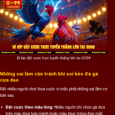
Bí kíp đặt cược trực tuyến thắng lớn tại GO99
Những sai lầm cần tránh khi soi kèo đá gà
cựa dao
Rất nhiều người chơi thua cuộc vì mắc phải những sai lầm cơ
bản sau:
Đặt cược theo màu lông:
Nhiều người chỉ chọn gà dựa
trên màu lông hợp mệnh hoặc màu lông trông đẹp mắt.