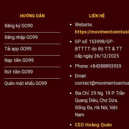
HƯỚNG DẪN
LIÊN HỆ
Website:
Đăng ký GO99
https://movimentoentus
Đăng nhập GO99
GP số: 153998/GP-
BTTTT do Bộ TT & TT
Tải app GO99
cấp ngày 26/12/2025
Nạp tiền GO99
Phone: +84388893939
Rút tiền GO99
Email:
contact@movimentoentus
Quên mật khẩu GO99
Địa Chỉ: 29 Ng. 19 P. Trần
Quang Diệu, Chợ Dừa,
Đống Đa, Hà Nội, Việt
Nam
CEO Hoàng Quân