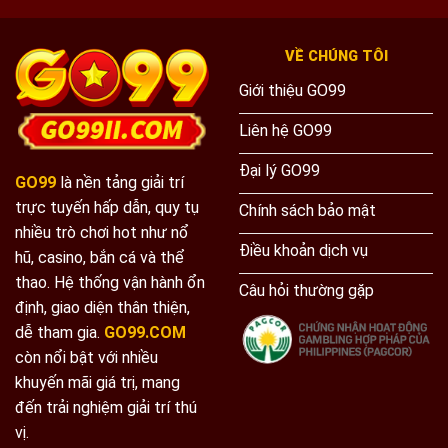
diện
tiếp
chiến
và
kê
chiến
thắng
VỀ CHÚNG TÔI
thuật
soi
Giới thiệu GO99
kèo
từ
Liên hệ GO99
chuyên
gia
Đại lý GO99
GO99
là nền tảng giải trí
trực tuyến hấp dẫn, quy tụ
Chính sách bảo mật
nhiều trò chơi hot như nổ
Điều khoản dịch vụ
hũ, casino, bắn cá và thể
thao. Hệ thống vận hành ổn
Câu hỏi thường gặp
định, giao diện thân thiện,
dễ tham gia.
GO99.COM
còn nổi bật với nhiều
khuyến mãi giá trị, mang
đến trải nghiệm giải trí thú
vị.