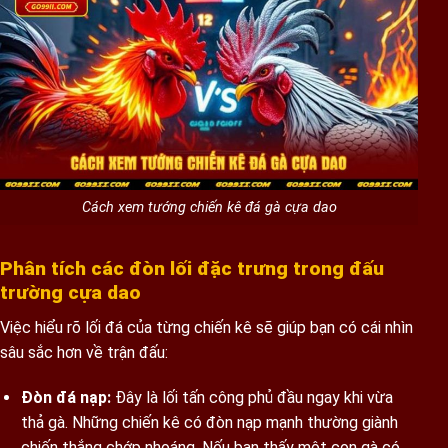
Cách xem tướng chiến kê đá gà cựa dao
Phân tích các đòn lối đặc trưng trong đấu
trường cựa dao
Việc hiểu rõ lối đá của từng chiến kê sẽ giúp bạn có cái nhìn
sâu sắc hơn về trận đấu:
Đòn đá nạp:
Đây là lối tấn công phủ đầu ngay khi vừa
thả gà. Những chiến kê có đòn nạp mạnh thường giành
chiến thắng chớp nhoáng. Nếu bạn thấy một con gà có