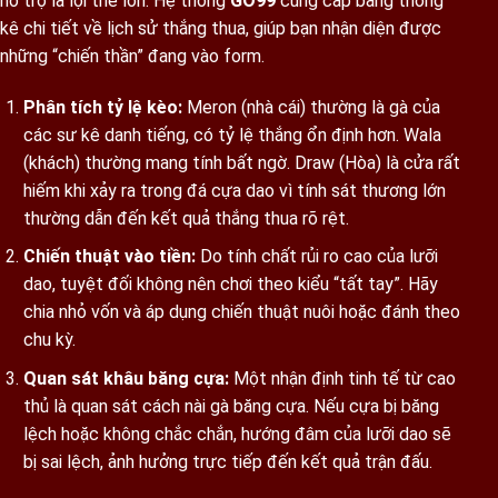
hỗ trợ là lợi thế lớn. Hệ thống
GO99
cung cấp bảng thống
kê chi tiết về lịch sử thắng thua, giúp bạn nhận diện được
những “chiến thần” đang vào form.
Phân tích tỷ lệ kèo:
Meron (nhà cái) thường là gà của
các sư kê danh tiếng, có tỷ lệ thắng ổn định hơn. Wala
(khách) thường mang tính bất ngờ. Draw (Hòa) là cửa rất
hiếm khi xảy ra trong đá cựa dao vì tính sát thương lớn
thường dẫn đến kết quả thắng thua rõ rệt.
Chiến thuật vào tiền:
Do tính chất rủi ro cao của lưỡi
dao, tuyệt đối không nên chơi theo kiểu “tất tay”. Hãy
chia nhỏ vốn và áp dụng chiến thuật nuôi hoặc đánh theo
chu kỳ.
Quan sát khâu băng cựa:
Một nhận định tinh tế từ cao
thủ là quan sát cách nài gà băng cựa. Nếu cựa bị băng
lệch hoặc không chắc chắn, hướng đâm của lưỡi dao sẽ
bị sai lệch, ảnh hưởng trực tiếp đến kết quả trận đấu.