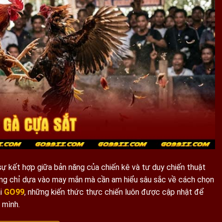
sự kết hợp giữa bản năng của chiến kê và tư duy chiến thuật
hông chỉ dựa vào may mắn mà cần am hiểu sâu sắc về cách chọn
ại
GO99
, những kiến thức thực chiến luôn được cập nhật để
 mình.