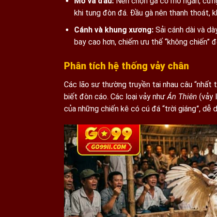
Mỏ và đầu:
Nên chọn gà có mỏ ngắn, cứng
khi tung đòn đá. Đầu gà nên thanh thoát, k
Cánh và khung xương:
Sải cánh dài và dày
bay cao hơn, chiếm ưu thế “không chiến” 
Phân tích hệ thống vảy chân
Các lão sư thường truyền tai nhau câu “nhất th
biết đòn cáo. Các loại vảy như
Án Thiên
(vảy 
của những chiến kê có cú đá “trời giáng”, dễ 