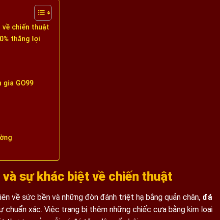
 về chiến thuật
0% thắng lợi
n gia GO99
ường
và sự khác biệt về chiến thuật
hiên về sức bền và những đòn đánh triệt hạ bằng quản chân,
đá
ự chuẩn xác. Việc trang bị thêm những chiếc cựa bằng kim loại