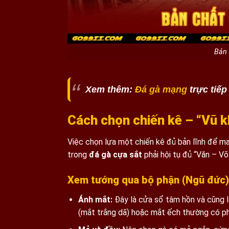
Bản 
Xem thêm:
Đá gà mạng
trực tiếp
Cách chọn chiến kê – “Vũ k
Việc chọn lựa một chiến kê đủ bản lĩnh để ma
trong
đá gà cựa sắt
phải hội tụ đủ “Văn – V
Xem tướng qua bộ phận (Ngũ đức)
Ánh mắt:
Đây là cửa sổ tâm hồn và cũng là
(mắt trắng dã) hoặc mắt ếch thường có ph