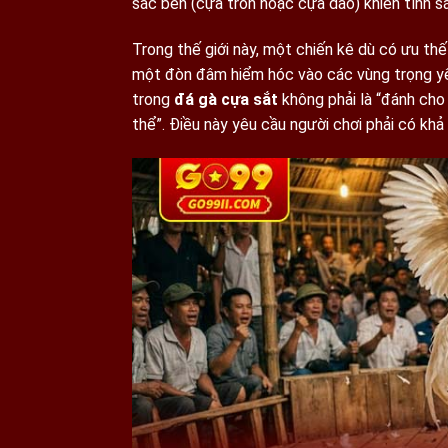
sắc bén (cựa tròn hoặc cựa dao) khiến tính s
Trong thế giới này, một chiến kê dù có ưu thế 
một đòn đâm hiểm hóc vào các vùng trọng yếu
trong
đá gà cựa sắt
không phải là “đánh cho 
thể”. Điều này yêu cầu người chơi phải có khả