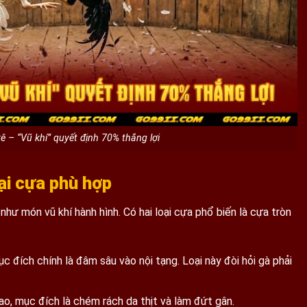
ê – “Vũ khí” quyết định 70% thắng lợi
ại cựa phù hợp
 như món vũ khí hành hình. Có hai loại cựa phổ biến là cựa tròn
ục đích chính là đâm sâu vào nội tạng. Loại này đòi hỏi gà phải
ao, mục đích là chém rách da thịt và làm đứt gân.