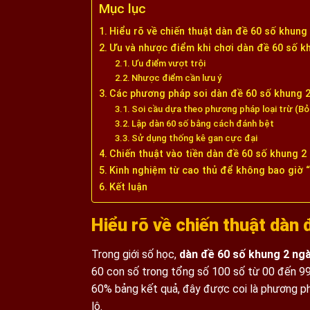
Mục lục
Hiểu rõ về chiến thuật dàn đề 60 số khung 
Ưu và nhược điểm khi chơi dàn đề 60 số k
Ưu điểm vượt trội
Nhược điểm cần lưu ý
Các phương pháp soi dàn đề 60 số khung 2 
Soi cầu dựa theo phương pháp loại trừ (Bỏ
Lập dàn 60 số bằng cách đánh bệt
Sử dụng thống kê gan cực đại
Chiến thuật vào tiền dàn đề 60 số khung 2 
Kinh nghiệm từ cao thủ để không bao giờ 
Kết luận
Hiểu rõ về chiến thuật dàn 
Trong giới số học,
dàn đề 60 số khung 2 ng
60 con số trong tổng số 100 số từ 00 đến 99 
60% bảng kết quả, đây được coi là phương pháp
lô.