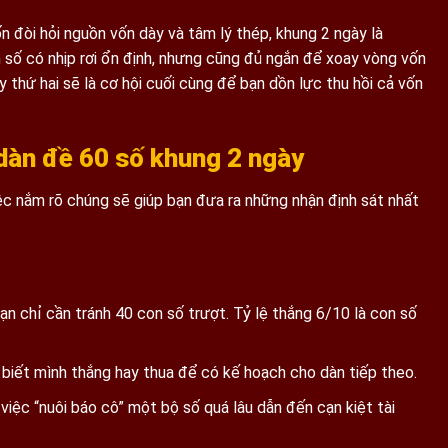
n đòi hỏi nguồn vốn dày và tâm lý thép, khung 2 ngày là
n số có nhịp rơi ổn định, nhưng cũng đủ ngắn để xoay vòng vốn
 thứ hai sẽ là cơ hội cuối cùng để bạn dồn lực thu hồi cả vốn
 dàn đề 60 số khung 2 ngày
iệc nắm rõ chúng sẽ giúp bạn đưa ra những nhận định sát nhất
ạn chỉ cần tránh 40 con số trượt. Tỷ lệ thắng 6/10 là con số
 biết mình thắng hay thua để có kế hoạch cho dàn tiếp theo.
việc “nuôi báo cô” một bộ số quá lâu dẫn đến cạn kiệt tài