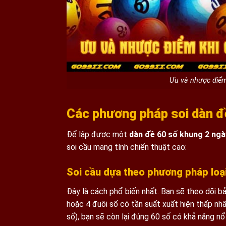
Ưu và nhược điểm
Các phương pháp soi dàn đề
Để lập được một
dàn đề 60 số khung 2 ngà
soi cầu mang tính chiến thuật cao:
Soi cầu dựa theo phương pháp loại
Đây là cách phổ biến nhất. Bạn sẽ theo dõi b
hoặc 4 đuôi số có tần suất xuất hiện thấp nhấ
số), bạn sẽ còn lại đúng 60 số có khả năng nổ