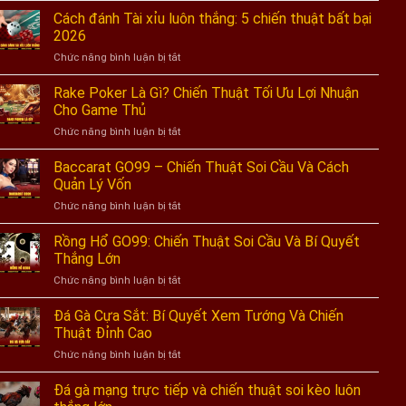
Tử
Chơi
Cách đánh Tài xỉu luôn thắng: 5 chiến thuật bất bại
–
Blackjack:
Chiến
2026
Chiến
Thuật
ở
Chức năng bình luận bị tắt
Thuật
Nuôi
Cách
Và
Khung
đánh
Rake Poker Là Gì? Chiến Thuật Tối Ưu Lợi Nhuận
Bí
Ăn
Tài
Quyết
Cho Game Thủ
Chắc
xỉu
Thắng
ở
Chức năng bình luận bị tắt
luôn
Nhà
Rake
thắng:
Cái
Poker
Baccarat GO99 – Chiến Thuật Soi Cầu Và Cách
5
Là
chiến
Quản Lý Vốn
Gì?
thuật
ở
Chức năng bình luận bị tắt
Chiến
bất
Baccarat
Thuật
bại
GO99
Rồng Hổ GO99: Chiến Thuật Soi Cầu Và Bí Quyết
Tối
2026
–
Ưu
Thắng Lớn
Chiến
Lợi
ở
Chức năng bình luận bị tắt
Thuật
Nhuận
Rồng
Soi
Cho
Hổ
Đá Gà Cựa Sắt: Bí Quyết Xem Tướng Và Chiến
Cầu
Game
GO99:
Và
Thuật Đỉnh Cao
Thủ
Chiến
Cách
ở
Chức năng bình luận bị tắt
Thuật
Quản
Đá
Soi
Lý
Gà
Đá gà mạng trực tiếp và chiến thuật soi kèo luôn
Cầu
Vốn
Cựa
Và