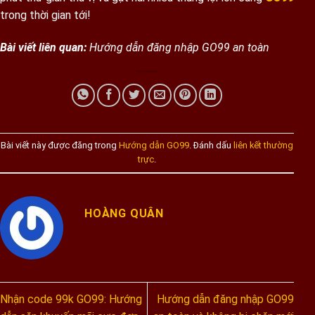
trong thời gian tới!
Bài viết liên quan:
Hướng dẫn đăng nhập GO99 an toàn
Bài viết này được đăng trong
Hướng dẫn GO99
. Đánh dấu
liên kết thường
trực
.
HOÀNG QUÂN
Nhận code 99k GO99: Hướng
Hướng dẫn đăng nhập GO99