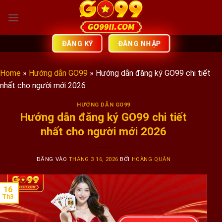
Bỏ
qua
nội
dung
ĐĂNG NHẬP
ĐĂNG KÝ
Home
»
Hướng dẫn GO99
»
Hướng dẫn đăng ký GO99 chi tiết
nhất cho người mới 2026
HƯỚNG DẪN GO99
Hướng dẫn đăng ký GO99 chi tiết
nhất cho người mới 2026
ĐĂNG VÀO
THÁNG 3 16, 2026
BỞI
HOÀNG QUÂN
16
Th3