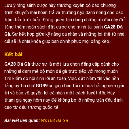
Lưu ý rằng sảnh cược này thường xuyên có các chương
trình khuyến mãi hoàn trả và thưởng nạp dành riêng cho các
trận đấu trực tiếp. Đừng quên tận dụng những ưu đãi này để
tăng thêm ngân sách đặt cược cho mình tại sảnh
GA28 Đá
Gà
. Sự kết hợp giữa kỹ năng cá nhân và những lợi thế từ nhà
cái sẽ là chìa khóa giúp bạn chinh phục mọi bảng kèo.
Kết bài
GA28 Đá Gà
thực sự là một lựa chọn đẳng cấp dành cho
những ai đam mê bộ môn đá gà trực tiếp với mong muốn
tìm kiếm cơ hội sinh lời an toàn. Việc đặt niềm tin vào nền
tảng uy tín như
GO99
sẽ giúp bạn tối ưu hóa trải nghiệm giải
trí và bảo vệ quyền lợi cá nhân một cách tuyệt đối. Hãy
tham gia ngay hôm nay để không bỏ lỡ những trận đấu đỉnh
cao từ đấu trường quốc tế.
Bài viết liên quan:
Ws168 Đá Gà