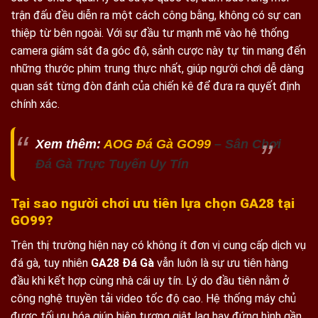
trận đấu đều diễn ra một cách công bằng, không có sự can
thiệp từ bên ngoài. Với sự đầu tư mạnh mẽ vào hệ thống
camera giám sát đa góc độ, sảnh cược này tự tin mang đến
những thước phim trung thực nhất, giúp người chơi dễ dàng
quan sát từng đòn đánh của chiến kê để đưa ra quyết định
chính xác.
Xem thêm:
AOG Đá Gà GO99
– Sân Chơi
Đá Gà Trực Tuyến Uy Tín
Tại sao người chơi ưu tiên lựa chọn GA28 tại
GO99?
Trên thị trường hiện nay có không ít đơn vị cung cấp dịch vụ
đá gà, tuy nhiên
GA28 Đá Gà
vẫn luôn là sự ưu tiên hàng
đầu khi kết hợp cùng nhà cái uy tín. Lý do đầu tiên nằm ở
công nghệ truyền tải video tốc độ cao. Hệ thống máy chủ
được tối ưu hóa giúp hiện tượng giật lag hay đứng hình gần