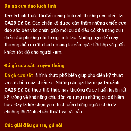
Đá gà cựa dao kịch tính
Đây là hình thức thi đấu mang tính sát thương cao nhất tại
GA28 Đá Gà
. Các chiến kê được gắn thêm những chiếc cựa
dao sắc bén vào chân, giúp mỗi cú đá đều có khả năng dứt
điểm đối phương chỉ trong tích tắc. Những trận đấu này
thường diễn ra rất nhanh, mang lại cảm giác hồi hộp và phấn
khích tột độ cho người xem.
Đá gà cựa sắt truyền thống
Đá gà cựa sắt
là hình thức phổ biến giúp phô diễn kỹ thuật
và sức bền của chiến kê. Những chú gà tham gia tại sảnh
GA28 Đá Gà
theo thể thức này thường được huấn luyện rất
kỹ lưỡng về khả năng chịu đòn và tung ra những cú đá hiểm
hóc. Đây là lựa chọn yêu thích của những người chơi ưa
chuộng lối đánh chiến thuật và bài bản.
Các giải đấu gà tre, gà nòi