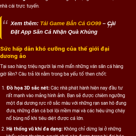
nhà cái trực tuyến.
Xem thêm:
Tải Game Bắn Cá GO99
– Cài
Đặt App Săn Cá Nhận Quà Khủng
Sức hấp dẫn khó cưỡng của thế giới đại
dương ảo
Tại sao hàng triệu người lại mê mẩn những ván săn cá hàng
giờ liền?
Câu trả lời nằm trong ba yếu tố then chốt:
Đồ họa 3D sắc nét:
Các nhà phát hành hiện nay đầu tư
rất mạnh vào mảng hình ảnh. Bạn sẽ được chiêm ngưỡng
một đại dương rực rỡ sắc màu với những rạn san hô đung
đưa, những đàn cá bơi lội mềm mại và các hiệu ứng cháy
nổ bùng nổ khi tiêu diệt được cá lớn.
Hệ thống vũ khí đa dạng:
Không chỉ dừng lại ở những