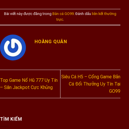
Bài viết này được đăng trong
Bắn cá GO99
. Đánh dấu
liên kết thường
trực
.
HOÀNG QUÂN
Siêu Cá H5 – Cổng Game Bắn
Top Game Nổ Hũ 777 Uy Tín
Cá Đổi Thưởng Uy Tín Tại
– Săn Jackpot Cực Khủng
GO99
TÌM KIẾM