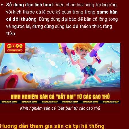
Sử dụng đạn linh hoạt:
Việc chọn loại súng tương ứng
với kích thước cá là cực kỳ quan trọng trong
game bắn
cá đổi thưởng
. Đừng dùng đại bác để bắn cá lòng tong
và ngược lại, đừng dùng súng lục để thách thức rồng
thần.
Kinh nghiệm săn cá “bất bại” từ các cao thủ
Hướng dẫn tham gia săn cá tại hệ thống