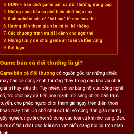
GO99 – Sân chơi game bắn cá đổi thưởng đẳng cấp
Những sảnh bắn cá phổ biến nhất hiện nay
Kinh nghiệm săn cá “bất bại” từ các cao thủ
Hướng dẫn tham gia săn cá tại hệ thống
Các chương trình ưu đãi dành cho ngư thủ
Những lưu ý để chơi game an toàn và bền vững
Kết luận
Game bắn cá đổi thưởng là gì?
Game bắn cá đổi thưởng
có nguồn gốc từ những chiếc
máy bắn cá cồng kềnh thường thấy trong các khu vui chơi
giải trí hay siêu thị. Tuy nhiên, với sự bùng nổ của công nghệ
số, trò chơi này đã tiến hóa mạnh mẽ sang phiên bản trực
tuyến, cho phép người chơi tham gia ngay trên điện thoại
hoặc máy tính.
Cơ chế chơi cốt lõi vô cùng đơn giản nhưng
gây nghiện: người chơi sử dụng các loại vũ khí như súng, đạn,
lưới để tiêu diệt các loài sinh vật biển đang bơi lội trên màn
hình.