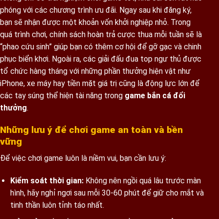
phóng với các chương trình ưu đãi. Ngay sau khi đăng ký,
bạn sẽ nhận được một khoản vốn khởi nghiệp nhỏ. Trong
quá trình chơi, chính sách hoàn trả cược thua mỗi tuần sẽ là
“phao cứu sinh” giúp bạn có thêm cơ hội để gỡ gạc và chinh
phục biển khơi. Ngoài ra, các giải đấu đua top ngư thủ được
tổ chức hàng tháng với những phần thưởng hiện vật như
iPhone, xe máy hay tiền mặt giá trị cũng là động lực lớn để
các tay súng thể hiện tài năng trong
game bắn cá đổi
thưởng
.
Những lưu ý để chơi game an toàn và bền
vững
Để việc chơi game luôn là niềm vui, bạn cần lưu ý:
Kiểm soát thời gian:
Không nên ngồi quá lâu trước màn
hình, hãy nghỉ ngơi sau mỗi 30-60 phút để giữ cho mắt và
tinh thần luôn tỉnh táo nhất.