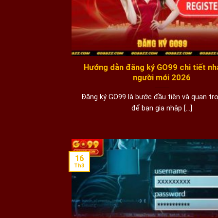
Hướng dẫn đăng ký GO99 chi tiết nh
người mới 2026
Đăng ký GO99 là bước đầu tiên và quan tr
để bạn gia nhập [...]
16
Th3