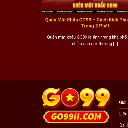
Quên Mật Khẩu GO99 – Cách Khôi Phụ
Trong 2 Phút
Quên mật khẩu GO99 là tình trạng khá phổ
nhiều anh em thường [...]
Giới
Liên
Đại 