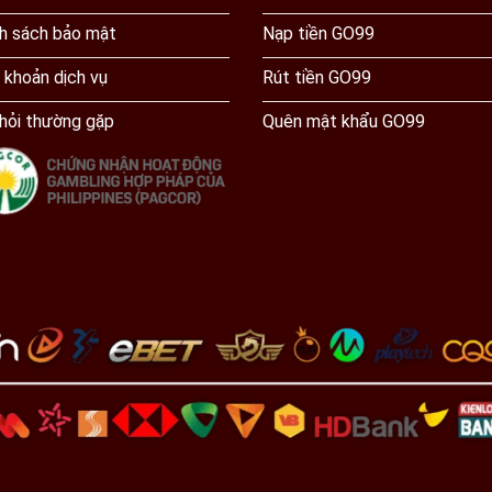
h sách bảo mật
Nạp tiền GO99
 khoản dịch vụ
Rút tiền GO99
hỏi thường gặp
Quên mật khẩu GO99