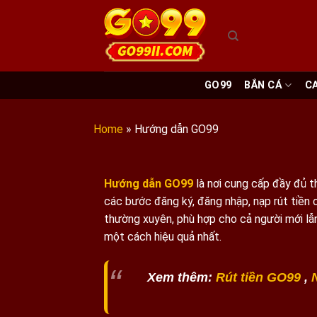
Bỏ
qua
nội
dung
GO99
BẮN CÁ
C
Home
»
Hướng dẫn GO99
Hướng dẫn GO99
là nơi cung cấp đầy đủ th
các bước đăng ký, đăng nhập, nạp rút tiền 
thường xuyên, phù hợp cho cả người mới lẫ
một cách hiệu quả nhất.
Xem thêm:
Rút tiền GO99
,