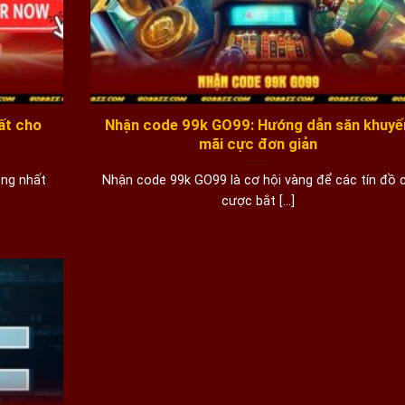
ất cho
Nhận code 99k GO99: Hướng dẫn săn khuyế
mãi cực đơn giản
ọng nhất
Nhận code 99k GO99 là cơ hội vàng để các tín đồ 
cược bắt [...]