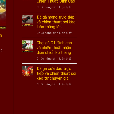
Chiến Thuật Đỉnh Cao
Thuật
Lý
ở
Chức năng bình luận bị tắt
Soi
Vốn
Đá
Cầu
Gà
Và
Đá gà mạng trực tiếp
Cựa
Bí
và chiến thuật soi kèo
Sắt:
Quyết
luôn thắng lớn
Bí
Thắng
ở
Chức năng bình luận bị tắt
Quyết
Lớn
n
Đá
Xem
gà
Tướng
Chọi gà C1 đỉnh cao
mạng
Và
và chiến thuật nhận
trực
Chiến
cá
diện chiến kê thắng
tiếp
Thuật
ở
Chức năng bình luận bị tắt
và
Đỉnh
Chọi
chiến
Cao
gà
thuật
Đá gà cựa dao trực
C1
soi
tiếp và chiến thuật soi
đỉnh
kèo
kèo từ chuyên gia
cao
luôn
ở
Chức năng bình luận bị tắt
và
thắng
Đá
chiến
lớn
gà
thuật
cựa
nhận
dao
diện
trực
chiến
tiếp
kê