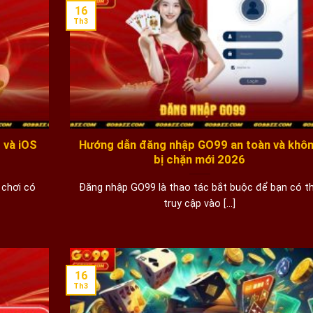
16
Th3
 và iOS
Hướng dẫn đăng nhập GO99 an toàn và khô
bị chặn mới 2026
 chơi có
Đăng nhập GO99 là thao tác bắt buộc để bạn có t
truy cập vào [...]
16
Th3