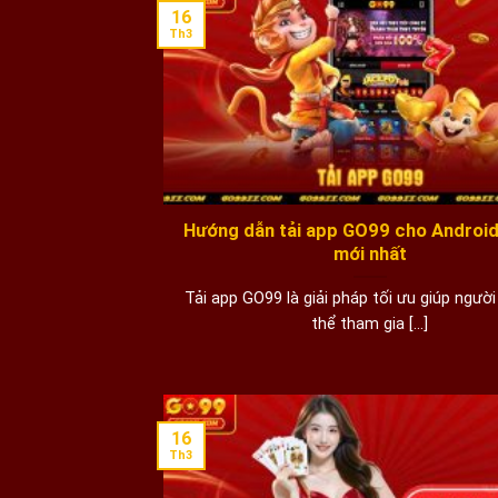
16
Th3
Hướng dẫn tải app GO99 cho Android
mới nhất
Tải app GO99 là giải pháp tối ưu giúp người
thể tham gia [...]
16
Th3