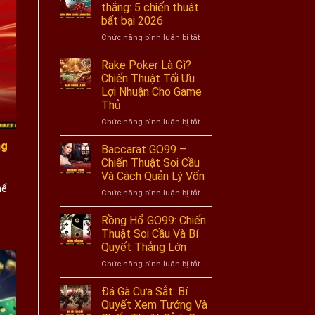
Blackjack:
Thuật
thắng: 5 chiến thuật
Chiến
Nuôi
bất bại 2026
Thuật
Khung
ở
Chức năng bình luận bị tắt
Và
Ăn
Cách
Bí
Chắc
đánh
Quyết
Rake Poker Là Gì?
Tài
Thắng
Chiến Thuật Tối Ưu
xỉu
Nhà
Lợi Nhuận Cho Game
luôn
Cái
Thủ
thắng:
5
ở
Chức năng bình luận bị tắt
chiến
Rake
ng
thuật
Poker
Baccarat GO99 –
bất
Là
Chiến Thuật Soi Cầu
bại
Gì?
Và Cách Quản Lý Vốn
2026
Chiến
hể
ở
Chức năng bình luận bị tắt
Thuật
Baccarat
Tối
GO99
Ưu
Rồng Hổ GO99: Chiến
–
Lợi
Thuật Soi Cầu Và Bí
Chiến
Nhuận
Quyết Thắng Lớn
Thuật
Cho
ở
Chức năng bình luận bị tắt
Soi
Game
Rồng
Cầu
Thủ
Hổ
Và
Đá Gà Cựa Sắt: Bí
GO99:
Cách
Quyết Xem Tướng Và
Chiến
Quản