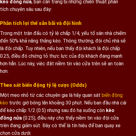
kèo đồng nửa
, bạn cần trang bị những chiến thuật phân
tích chuyên sâu sau đây:
Phân tích lợi thế sân bãi và đội hình
Trong một trận đấu có tỷ lệ chấp 1/4, yếu tố sân nhà chiếm
đến 50% khả năng thắng kèo. Thông thường, đội chủ nhà sẽ
là đội chấp. Tuy nhiên, nếu bạn thấy đội khách là đội chấp
0.25, điều đó chứng tỏ thực lực của đội khách đang mạnh
hơn hẳn. Lúc này, việc đặt niềm tin vào cửa trên sẽ an toàn
hơn.
Theo sát biến động tỷ lệ cược (Odds)
Một mẹo nhỏ từ các chuyên gia là hãy quan sát
biến động
kèo
trước giờ bóng lăn khoảng 30 phút. Nếu ban đầu nhà cái
để kèo chấp 1/2 (0.5) nhưng sau đó hạ xuống còn
kèo
đồng nửa
(0.25), điều này cho thấy niềm tin vào đội cửa
trên đang giảm sút. Đây có thể là tín hiệu để bạn quay xe
chọn cửa dưới.