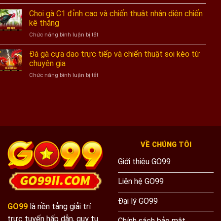
Đá
Quyết
Thắng
gà
Chọi gà C1 đỉnh cao và chiến thuật nhận diện chiến
Xem
Lớn
mạng
Tướng
kê thắng
trực
Và
ở
Chức năng bình luận bị tắt
tiếp
Chiến
Chọi
và
Thuật
gà
Đá gà cựa dao trực tiếp và chiến thuật soi kèo từ
chiến
Đỉnh
C1
thuật
chuyên gia
Cao
đỉnh
soi
ở
Chức năng bình luận bị tắt
cao
kèo
Đá
và
luôn
gà
chiến
thắng
cựa
thuật
lớn
dao
nhận
trực
diện
tiếp
chiến
và
kê
chiến
thắng
VỀ CHÚNG TÔI
thuật
soi
Giới thiệu GO99
kèo
từ
Liên hệ GO99
chuyên
gia
Đại lý GO99
GO99
là nền tảng giải trí
trực tuyến hấp dẫn, quy tụ
Chính sách bảo mật