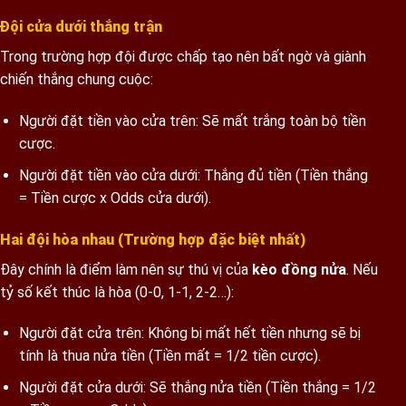
Đội cửa dưới thắng trận
Trong trường hợp đội được chấp tạo nên bất ngờ và giành
chiến thắng chung cuộc:
Người đặt tiền vào cửa trên: Sẽ mất trắng toàn bộ tiền
cược.
Người đặt tiền vào cửa dưới: Thắng đủ tiền (Tiền thắng
= Tiền cược x Odds cửa dưới).
Hai đội hòa nhau (Trường hợp đặc biệt nhất)
Đây chính là điểm làm nên sự thú vị của
kèo đồng nửa
. Nếu
tỷ số kết thúc là hòa (0-0, 1-1, 2-2…):
Người đặt cửa trên: Không bị mất hết tiền nhưng sẽ bị
tính là thua nửa tiền (Tiền mất = 1/2 tiền cược).
Người đặt cửa dưới: Sẽ thắng nửa tiền (Tiền thắng = 1/2