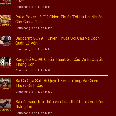
2026
Chiến
Thuật
ở
Chức năng bình luận bị tắt
Thuật
Nuôi
Cách
Và
Khung
đánh
Rake Poker Là Gì? Chiến Thuật Tối Ưu Lợi Nhuận
Bí
Ăn
Tài
Quyết
Cho Game Thủ
Chắc
xỉu
Thắng
ở
Chức năng bình luận bị tắt
luôn
Nhà
Rake
thắng:
Cái
Poker
Baccarat GO99 – Chiến Thuật Soi Cầu Và Cách
5
Là
chiến
Quản Lý Vốn
Gì?
thuật
ở
Chức năng bình luận bị tắt
Chiến
bất
Baccarat
Thuật
bại
GO99
Rồng Hổ GO99: Chiến Thuật Soi Cầu Và Bí Quyết
Tối
2026
–
Ưu
Thắng Lớn
Chiến
Lợi
ở
Chức năng bình luận bị tắt
Thuật
Nhuận
Rồng
Soi
Cho
Hổ
Đá Gà Cựa Sắt: Bí Quyết Xem Tướng Và Chiến
Cầu
Game
GO99:
Và
Thuật Đỉnh Cao
Thủ
Chiến
Cách
ở
Chức năng bình luận bị tắt
Thuật
Quản
Đá
Soi
Lý
Gà
Đá gà mạng trực tiếp và chiến thuật soi kèo luôn
Cầu
Vốn
Cựa
Và
thắng lớn
Sắt:
Bí
ở
Chức năng bình luận bị tắt
Bí
Quyết