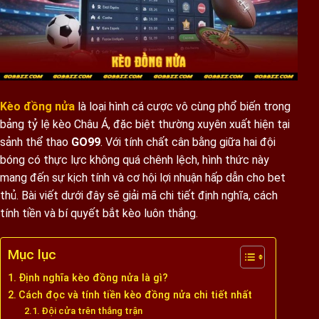
Kèo đồng nửa
là loại hình cá cược vô cùng phổ biến trong
bảng tỷ lệ kèo Châu Á, đặc biệt thường xuyên xuất hiện tại
sảnh thể thao
GO99
. Với tính chất cân bằng giữa hai đội
bóng có thực lực không quá chênh lệch, hình thức này
mang đến sự kịch tính và cơ hội lợi nhuận hấp dẫn cho bet
thủ. Bài viết dưới đây sẽ giải mã chi tiết định nghĩa, cách
tính tiền và bí quyết bắt kèo luôn thắng.
Mục lục
Định nghĩa kèo đồng nửa là gì?
Cách đọc và tính tiền kèo đồng nửa chi tiết nhất
Đội cửa trên thắng trận