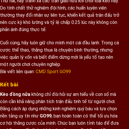
Thứ hai, hãy tránh xa các trận giao hữu khi chơi loại kèo này.
Do tính chất thử nghiệm đội hình, các huấn luyện viên
thường thay đổi nhân sự liên tục, khiến kết quả trận đấu trở
nên cực kỳ khó lường và tỷ lệ chấp 0.25 lúc này không còn
phản ánh đúng thực tế.
Cuối cùng, hãy luôn giữ cho mình một cái đầu lạnh.
Trong cá
cược thể thao, thắng thua là chuyện bình thường, nhưng
việc quản lý vốn và biết điểm dừng mới là yếu tố tạo nên
một người chơi chuyên nghiệp.
Bài viết liên quan:
CMD Sport GO99
Kết bài
Kèo đồng nửa
không chỉ đòi hỏi sự am hiểu về con số mà
còn cần khả năng phân tích trận đấu tinh tế từ người chơi.
Bằng cách áp dụng những kinh nghiệm quý báu và lựa chọn
nền tảng uy tín như
GO99
, bạn hoàn toàn có thể tối ưu hóa
cơ hội thắng cược của mình. Chúc bạn luôn tỉnh táo để đưa