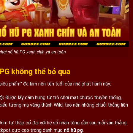
chơi nổ hũ PG xanh chín và an toàn
PG không thể bỏ qua
siêu phẩm” đã làm nên tên tuổi của nhà phát hành này:
):
Được lấy cảm hứng từ trò chơi mạt chược truyền thống,
biểu tượng mạ vàng thành Wild, tạo nên những chuỗi thắng liên
kim tự tháp cổ đại với hệ số nhân tăng dần sau mỗi ván thắng.
ackpot cực cao trong danh mục
nổ hũ pg
.