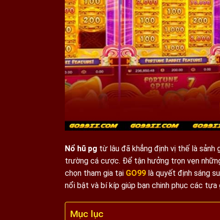
Nổ hũ pg
từ lâu đã khẳng định vị thế là sản
trường cá cược. Để tận hưởng trọn vẹn những 
chọn tham gia tại
GO99
là quyết định sáng su
nổi bật và bí kíp giúp bạn chinh phục các tự
Mục lục