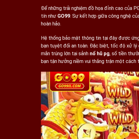
Để những trải nghiệm đồ họa đỉnh cao của PG
tín như
GO99
. Sự kết hợp giữa công nghệ của
hoàn hảo.
Hệ thống bảo mật thông tin tại đây được ứng
bạn tuyệt đối an toàn. Đặc biệt, tốc độ xử lý 
mắn trúng lớn tại sảnh
nổ hũ pg
, số tiền thư
bạn tận hưởng niềm vui thắng trận một cách t