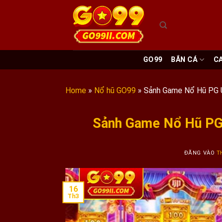
Bỏ
qua
nội
dung
GO99
BẮN CÁ
C
Home
»
Nổ hũ GO99
»
Sảnh Game Nổ Hũ PG U
Sảnh Game Nổ Hũ PG 
ĐĂNG VÀO
T
16
Th3