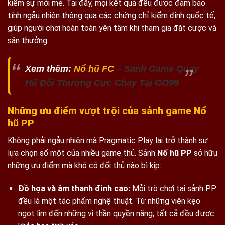
kiếm sự mới mẻ. Tại đây, mọi kết quả đều được đảm bảo
tính ngẫu nhiên thông qua các chứng chỉ kiểm định quốc tế,
giúp người chơi hoàn toàn yên tâm khi tham gia đặt cược và
săn thưởng.
Xem thêm:
Nổ hũ FC
– Sảnh Game Quay
Hũ Đổi Thưởng Cực Cháy Tại GO99
Những ưu điểm vượt trội của sảnh game Nổ
hũ PP
Không phải ngẫu nhiên mà Pragmatic Play lại trở thành sự
lựa chọn số một của nhiều game thủ. Sảnh
Nổ hũ PP
sở hữu
những ưu điểm mà khó có đối thủ nào bì kịp:
Đồ họa và âm thanh đỉnh cao:
Mỗi trò chơi tại sảnh PP
đều là một tác phẩm nghệ thuật. Từ những viên kẹo
ngọt lịm đến những vị thần quyền năng, tất cả đều được