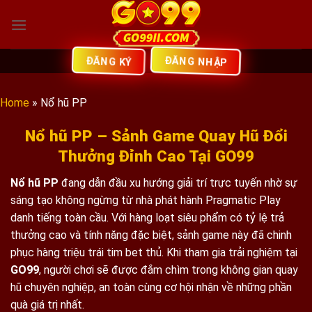
Bỏ
qua
nội
dung
ĐĂNG KÝ
ĐĂNG NHẬP
Home
»
Nổ hũ PP
Nổ hũ PP – Sảnh Game Quay Hũ Đổi
Thưởng Đỉnh Cao Tại GO99
Nổ hũ PP
đang dẫn đầu xu hướng giải trí trực tuyến nhờ sự
sáng tạo không ngừng từ nhà phát hành Pragmatic Play
danh tiếng toàn cầu. Với hàng loạt siêu phẩm có tỷ lệ trả
thưởng cao và tính năng đặc biệt, sảnh game này đã chinh
phục hàng triệu trái tim bet thủ. Khi tham gia trải nghiệm tại
GO99
, người chơi sẽ được đắm chìm trong không gian quay
hũ chuyên nghiệp, an toàn cùng cơ hội nhận về những phần
quà giá trị nhất.