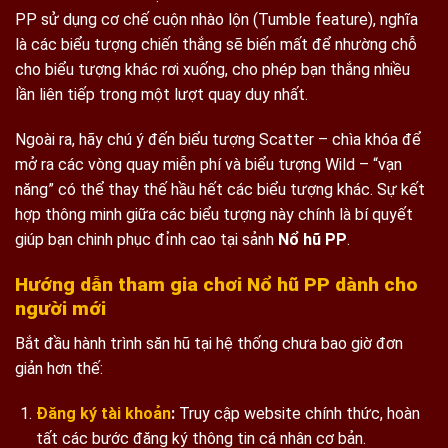
PP sử dụng cơ chế cuộn nhào lộn (Tumble feature),
nghĩa
là các biểu tượng chiến thắng sẽ biến mất để nhường chỗ
cho biểu tượng khác rơi xuống
, cho phép bạn thắng nhiều
lần liên tiếp trong một lượt quay duy nhất.
Ngoài ra, hãy chú ý đến biểu tượng Scatter – chìa khóa để
mở ra các vòng quay miễn phí và biểu tượng Wild – “vạn
năng” có thể thay thế hầu hết các biểu tượng khác. Sự kết
hợp thông minh giữa các biểu tượng này chính là bí quyết
giúp bạn chinh phục đỉnh cao tại sảnh
Nổ hũ PP
.
Hướng dẫn tham gia chơi Nổ hũ PP dành cho
người mới
Bắt đầu hành trình săn hũ tại hệ thống chưa bao giờ đơn
giản hơn thế:
Đăng ký tài khoản
:
Truy cập website chính thức, hoàn
tất các bước đăng ký thông tin cá nhân cơ bản.