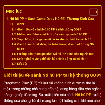
Mục lục
Nổ hũ PP – Sảnh Game Quay Hũ Đổi Thưởng Đỉnh Cao
Tại GO99
Giới thiệu về sảnh Nổ hũ PP tại hệ thống GO99
Những ưu điểm vượt trội của sảnh game Nổ hũ PP
Top những tựa game nổ hũ ăn khách nhất tại sảnh PP
Cách thức hoạt động và biểu tượng đặc biệt trong Nổ
hũ PP
Hướng dẫn tham gia chơi Nổ hũ PP dành cho người mới
Kinh nghiệm vàng để săn hũ thành công tại sảnh PP
Kết bài
Giới thiệu về sảnh Nổ hũ PP tại hệ thống GO99
Pragmatic Play (PP) từ lâu đã khẳng định được vị thế là
một trong những nhà cung cấp nội dung hàng đầu cho ngành
công nghiệp iGaming. Sự xuất hiện của sảnh
Nổ hũ PP
tại hệ
thống của chúng tôi đã mang lại một luồng sinh khí mới cho