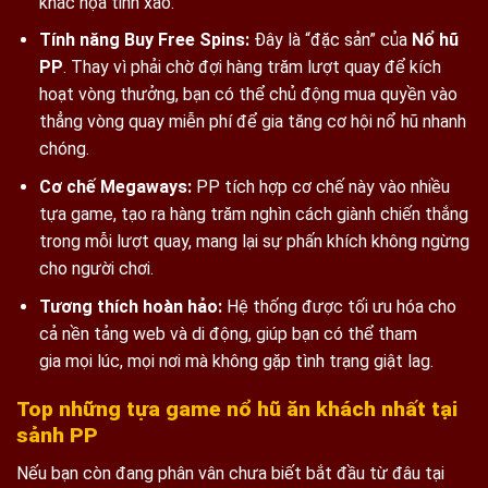
khắc họa tinh xảo.
Tính năng Buy Free Spins:
Đây là “đặc sản” của
Nổ hũ
PP
. Thay vì phải chờ đợi hàng trăm lượt quay để kích
hoạt vòng thưởng, bạn có thể chủ động mua quyền vào
thẳng vòng quay miễn phí để gia tăng cơ hội nổ hũ nhanh
chóng.
Cơ chế Megaways:
PP tích hợp cơ chế này vào nhiều
tựa game, tạo ra hàng trăm nghìn cách giành chiến thắng
trong mỗi lượt quay, mang lại sự phấn khích không ngừng
cho người chơi.
Tương thích hoàn hảo:
Hệ thống được tối ưu hóa cho
cả nền tảng web và di động, giúp bạn có thể tham
gia
mọi lúc, mọi nơi mà không gặp tình trạng giật lag.
Top những tựa game nổ hũ ăn khách nhất tại
sảnh PP
Nếu bạn còn đang phân vân chưa biết bắt đầu từ đâu tại