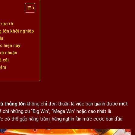
 rực rỡ
 lớn khởi nghiệp
ia
c hiện nay
lợi nhuận
à cái
đậm
ũ thắng lớn
không chỉ đơn thuần là việc bạn giành được một
ể chỉ những cú “Big Win”, “Mega Win” hoặc cao nhất là
ợc có thể gấp hàng trăm, hàng nghìn lần mức cược ban đầu.