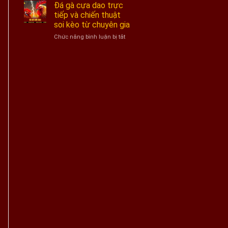
gà
thuật
Đá gà cựa dao trực
C1
soi
tiếp và chiến thuật
đỉnh
kèo
soi kèo từ chuyên gia
cao
luôn
ở
Chức năng bình luận bị tắt
và
thắng
Đá
chiến
lớn
gà
thuật
cựa
nhận
dao
diện
trực
chiến
tiếp
kê
và
thắng
chiến
thuật
soi
kèo
từ
chuyên
gia