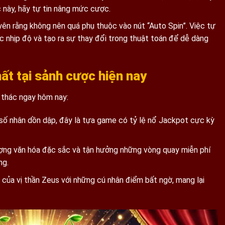
c này, hãy tự tin nâng mức cược.
ên rằng không nên quá phụ thuộc vào nút “Auto Spin”. Việc tự
c nhịp độ và tạo ra sự thay đổi trong thuật toán để dễ dàng
ất tại sảnh cược hiện nay
 thác ngay hôm nay:
số nhân dồn dập, đây là tựa game có tỷ lệ nổ Jackpot cực kỳ
ng văn hóa đặc sắc và tận hưởng những vòng quay miễn phí
ng.
của vị thần Zeus với những cú nhân điểm bất ngờ, mang lại