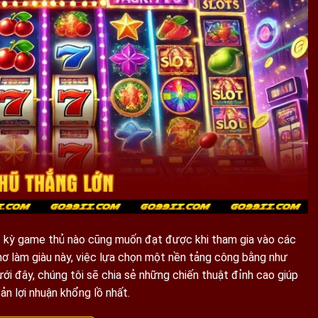
t kỳ game thủ nào cũng muốn đạt được khi tham gia vào các
mơ làm giàu này, việc lựa chọn một nền tảng công bằng như
ưới đây, chúng tôi sẽ chia sẻ những chiến thuật đỉnh cao giúp
n lợi nhuận khổng lồ nhất.