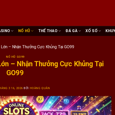
ASINO
NỔ HŨ
THỂ THAO
ĐÁ GÀ
XỔ SỐ
KHUY
 Lớn – Nhận Thưởng Cực Khủng Tại GO99
NỔ HŨ GO99
Lớn – Nhận Thưởng Cực Khủng Tại
GO99
HÁNG 3 16, 2026
BỞI
HOÀNG QUÂN