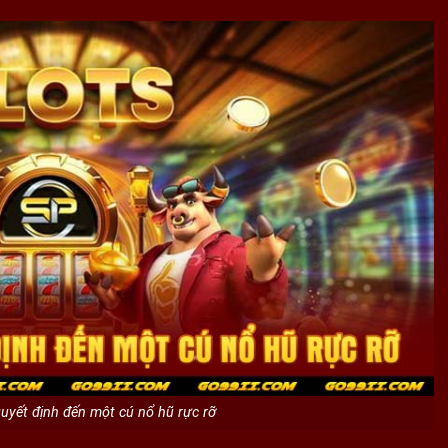
uyết định đến một cú nổ hũ rực rỡ