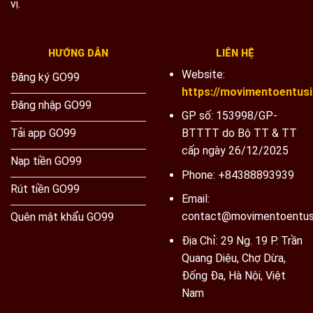
vị.
HƯỚNG DẪN
LIÊN HỆ
Website:
Đăng ký GO99
https://movimentoentus
Đăng nhập GO99
GP số: 153998/GP-
BTTTT do Bộ TT & TT
Tải app GO99
cấp ngày 26/12/2025
Nạp tiền GO99
Phone: +84388893939
Rút tiền GO99
Email:
contact@movimentoentus
Quên mật khẩu GO99
Địa Chỉ: 29 Ng. 19 P. Trần
Quang Diệu, Chợ Dừa,
Đống Đa, Hà Nội, Việt
Nam