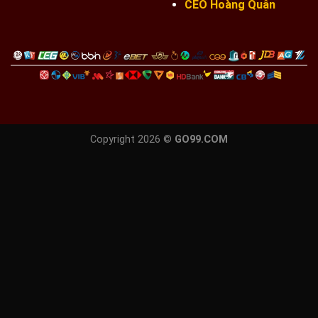
CEO Hoàng Quân
Copyright 2026 ©
GO99.COM