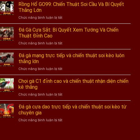
GO99
Rồng Hổ GO99: Chiến Thuật Soi Cầu Và Bí Quyết
Tối
2026
–
Ưu
Thắng Lớn
Chiến
Lợi
ở
Chức năng bình luận bị tắt
Thuật
Nhuận
Rồng
Soi
Cho
Hổ
Đá Gà Cựa Sắt: Bí Quyết Xem Tướng Và Chiến
Cầu
Game
GO99:
Và
Thuật Đỉnh Cao
Thủ
Chiến
Cách
ở
Chức năng bình luận bị tắt
Thuật
Quản
Đá
Soi
Lý
Gà
Đá gà mạng trực tiếp và chiến thuật soi kèo luôn
Cầu
Vốn
Cựa
Và
thắng lớn
Sắt:
Bí
ở
Chức năng bình luận bị tắt
Bí
Quyết
Đá
Quyết
Thắng
gà
Chọi gà C1 đỉnh cao và chiến thuật nhận diện chiến
Xem
Lớn
mạng
Tướng
kê thắng
trực
Và
ở
Chức năng bình luận bị tắt
tiếp
Chiến
Chọi
và
Thuật
gà
Đá gà cựa dao trực tiếp và chiến thuật soi kèo từ
chiến
Đỉnh
C1
thuật
chuyên gia
Cao
đỉnh
soi
ở
Chức năng bình luận bị tắt
cao
kèo
Đá
và
luôn
gà
chiến
thắng
cựa
thuật
lớn