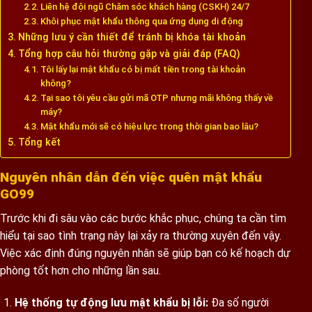
Liên hệ đội ngũ Chăm sóc khách hàng (CSKH) 24/7
Khôi phục mật khẩu thông qua ứng dụng di động
Những lưu ý cần thiết để tránh bị khóa tài khoản
Tổng hợp câu hỏi thường gặp và giải đáp (FAQ)
Tôi lấy lại mật khẩu có bị mất tiền trong tài khoản
không?
Tại sao tôi yêu cầu gửi mã OTP nhưng mãi không thấy về
máy?
Mật khẩu mới sẽ có hiệu lực trong thời gian bao lâu?
Tổng kết
Nguyên nhân dẫn đến việc quên mật khẩu
GO99
Trước khi đi sâu vào các bước khắc phục, chúng ta cần tìm
hiểu tại sao tình trạng này lại xảy ra thường xuyên đến vậy.
Việc xác định đúng nguyên nhân sẽ giúp bạn có kế hoạch dự
phòng tốt hơn cho những lần sau.
Hệ thống tự động lưu mật khẩu bị lỗi:
Đa số người