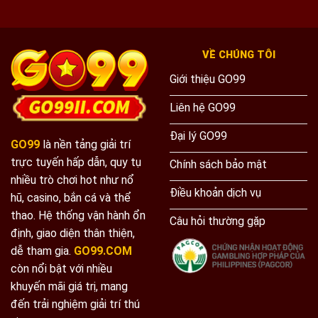
dao
nhận
trực
diện
tiếp
chiến
và
kê
chiến
thắng
VỀ CHÚNG TÔI
thuật
soi
Giới thiệu GO99
kèo
từ
Liên hệ GO99
chuyên
gia
Đại lý GO99
GO99
là nền tảng giải trí
trực tuyến hấp dẫn, quy tụ
Chính sách bảo mật
nhiều trò chơi hot như nổ
Điều khoản dịch vụ
hũ, casino, bắn cá và thể
thao. Hệ thống vận hành ổn
Câu hỏi thường gặp
định, giao diện thân thiện,
dễ tham gia.
GO99.COM
còn nổi bật với nhiều
khuyến mãi giá trị, mang
đến trải nghiệm giải trí thú