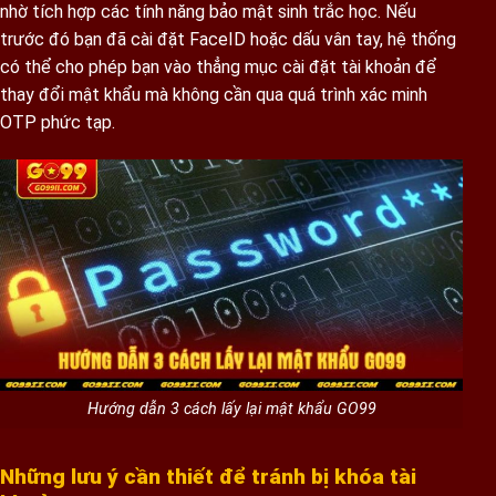
nhờ tích hợp các tính năng bảo mật sinh trắc học. Nếu
trước đó bạn đã cài đặt FaceID hoặc dấu vân tay, hệ thống
có thể cho phép bạn vào thẳng mục cài đặt tài khoản để
thay đổi mật khẩu mà không cần qua quá trình xác minh
OTP phức tạp.
Hướng dẫn 3 cách lấy lại mật khẩu GO99
Những lưu ý cần thiết để tránh bị khóa tài