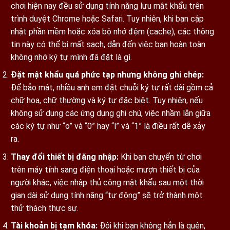
chơi hiện nay đều sử dụng tính năng lưu mật khẩu trên
trình duyệt Chrome hoặc Safari. Tuy nhiên, khi bạn cập
nhật phần mềm hoặc xóa bộ nhớ đệm (cache), các thông
tin này có thể bị mất sạch, dẫn đến việc bạn hoàn toàn
không nhớ ký tự mình đã đặt là gì.
Đặt mật khẩu quá phức tạp nhưng không ghi chép:
Để bảo mật, nhiều anh em đặt chuỗi ký tự rất dài gồm cả
chữ hoa, chữ thường và ký tự đặc biệt. Tuy nhiên, nếu
không sử dụng các ứng dụng ghi chú, việc nhầm lẫn giữa
các ký tự như “o” và “0” hay “l” và “1” là điều rất dễ xảy
ra.
Thay đổi thiết bị đăng nhập:
Khi bạn chuyển từ chơi
trên máy tính sang điện thoại hoặc mượn thiết bị của
người khác, việc nhập thủ công mật khẩu sau một thời
gian dài sử dụng tính năng “tự động” sẽ trở thành một
thử thách thực sự.
Tài khoản bị tạm khóa:
Đôi khi bạn không hẳn là quên,