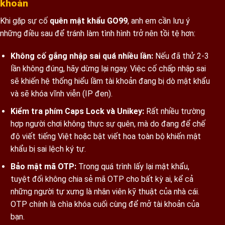
khoản
Khi gặp sự cố
quên mật khẩu GO99
, anh em cần lưu ý
những điều sau để tránh làm tình hình trở nên tồi tệ hơn:
Không cố gắng nhập sai quá nhiều lần:
Nếu đã thử 2-3
lần không đúng, hãy dừng lại ngay. Việc cố chấp nhập sai
sẽ khiến hệ thống hiểu lầm tài khoản đang bị dò mật khẩu
và sẽ khóa vĩnh viễn (IP đen).
Kiểm tra phím Caps Lock và Unikey:
Rất nhiều trường
hợp người chơi không thực sự quên, mà do đang để chế
độ viết tiếng Việt hoặc bật viết hoa toàn bộ khiến mật
khẩu bị sai lệch ký tự.
Bảo mật mã OTP:
Trong quá trình lấy lại mật khẩu,
tuyệt đối không chia sẻ mã OTP cho bất kỳ ai, kể cả
những người tự xưng là nhân viên kỹ thuật của nhà cái.
OTP chính là chìa khóa cuối cùng để mở tài khoản của
bạn.