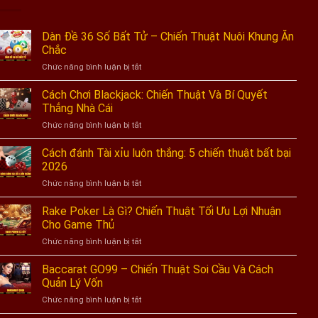
Dàn Đề 36 Số Bất Tử – Chiến Thuật Nuôi Khung Ăn
Chắc
ở
Chức năng bình luận bị tắt
Dàn
Đề
Cách Chơi Blackjack: Chiến Thuật Và Bí Quyết
36
Thắng Nhà Cái
Số
ở
Chức năng bình luận bị tắt
Bất
Cách
Tử
Chơi
Cách đánh Tài xỉu luôn thắng: 5 chiến thuật bất bại
–
Blackjack:
Chiến
2026
Chiến
Thuật
ở
Chức năng bình luận bị tắt
Thuật
Nuôi
Cách
Và
Khung
đánh
Rake Poker Là Gì? Chiến Thuật Tối Ưu Lợi Nhuận
Bí
Ăn
Tài
Quyết
Cho Game Thủ
Chắc
xỉu
Thắng
ở
Chức năng bình luận bị tắt
luôn
Nhà
Rake
thắng:
Cái
Poker
Baccarat GO99 – Chiến Thuật Soi Cầu Và Cách
5
Là
chiến
Quản Lý Vốn
Gì?
thuật
ở
Chức năng bình luận bị tắt
Chiến
bất
Baccarat
Thuật
bại