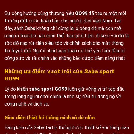
Sự cộng hưởng cùng thương hiệu
GO99
đã tạo ra một môi
trường đặt cược hoàn hảo cho người chơi Việt Nam. Tại
đây, sảnh Saba không chỉ dừng lại ở bóng đá mà còn mở
rộng ra toàn bộ các môn thể thao phổ biến, đi kèm với đó là
tốc độ nạp rút tiền siêu tốc và chính sách bảo mật thông
tin tuyệt đối. Người chơi hoàn toàn có thể yên tâm đầu tư
công sức và tài chính vào những kèo cược tiềm năng nhất.
Những ưu điểm vượt trội của Saba sport
GO99
Lý do khiến
saba sport GO99
luôn giữ vững vị trí top đầu
trong lòng người chơi chính là nhờ sự đầu tư đồng bộ về
công nghệ và dịch vụ:
Giao diện thiết kế thông minh và dễ nhìn
Bảng kèo của Saba tại hệ thống được thiết kế với tông màu