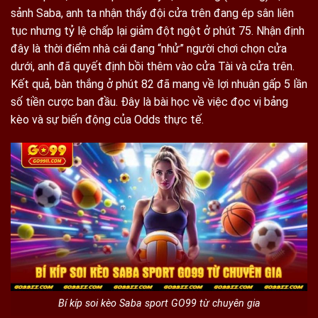
sảnh Saba, anh ta nhận thấy đội cửa trên đang ép sân liên
tục nhưng tỷ lệ chấp lại giảm đột ngột ở phút 75. Nhận định
đây là thời điểm nhà cái đang “nhử” người chơi chọn cửa
dưới, anh đã quyết định bồi thêm vào cửa Tài và cửa trên.
Kết quả, bàn thắng ở phút 82 đã mang về lợi nhuận gấp 5 lần
số tiền cược ban đầu. Đây là bài học về việc đọc vị bảng
kèo và sự biến động của Odds thực tế.
Bí kíp soi kèo Saba sport GO99 từ chuyên gia