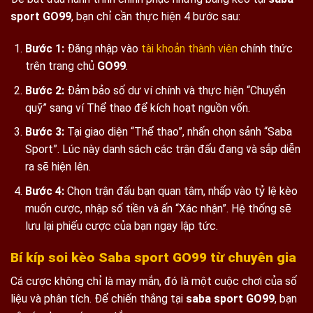
sport GO99
, bạn chỉ cần thực hiện 4 bước sau:
Bước 1:
Đăng nhập vào
tài khoản thành viên
chính thức
trên trang chủ
GO99
.
Bước 2:
Đảm bảo số dư ví chính và thực hiện “Chuyển
quỹ” sang ví Thể thao để kích hoạt nguồn vốn.
Bước 3:
Tại giao diện “Thể thao”, nhấn chọn sảnh “Saba
Sport”. Lúc này danh sách các trận đấu đang và sắp diễn
ra sẽ hiện lên.
Bước 4:
Chọn trận đấu bạn quan tâm, nhấp vào tỷ lệ kèo
muốn cược, nhập số tiền và ấn “Xác nhận”. Hệ thống sẽ
lưu lại phiếu cược của bạn ngay lập tức.
Bí kíp soi kèo Saba sport GO99 từ chuyên gia
Cá cược không chỉ là may mắn, đó là một cuộc chơi của số
liệu và phân tích. Để chiến thắng tại
saba sport GO99
, bạn