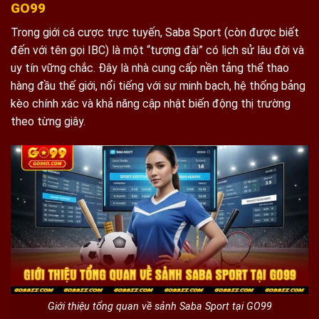
GO99
Trong giới cá cược trực tuyến, Saba Sport (còn được biết
đến với tên gọi IBC) là một “tượng đài” có lịch sử lâu đời và
uy tín vững chắc. Đây là nhà cung cấp nền tảng thể thao
hàng đầu thế giới, nổi tiếng với sự minh bạch, hệ thống bảng
kèo chính xác và khả năng cập nhật biến động thị trường
theo từng giây.
Giới thiệu tổng quan về sảnh Saba Sport tại GO99