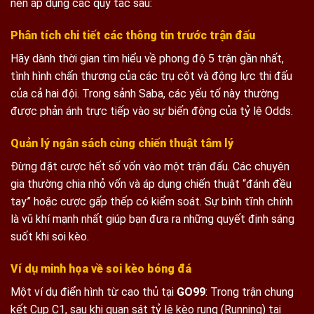
nên áp dụng các quy tắc sau:
Phân tích chi tiết các thông tin trước trận đấu
Hãy dành thời gian tìm hiểu về phong độ 5 trận gần nhất,
tình hình chấn thương của các trụ cột và động lực thi đấu
của cả hai đội. Trong sảnh Saba, các yếu tố này thường
được phản ánh trực tiếp vào sự biến động của tỷ lệ Odds.
Quản lý ngân sách cùng chiến thuật tâm lý
Đừng đặt cược hết số vốn vào một trận đấu.
Các chuyên
gia thường chia nhỏ vốn và áp dụng chiến thuật “đánh đều
tay” hoặc cược gấp thếp có kiểm soát. Sự bình tĩnh chính
là vũ khí mạnh nhất giúp bạn đưa ra những quyết định sáng
suốt khi soi kèo.
Ví dụ minh họa về soi kèo bóng đá
Một ví dụ điển hình từ cao thủ tại
GO99
: Trong trận chung
kết Cup C1, sau khi quan sát tỷ lệ kèo rung (Running) tại