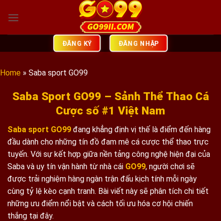
Bỏ
qua
nội
dung
ĐĂNG KÝ
ĐĂNG NHẬP
Home
»
Saba sport GO99
Saba Sport GO99 – Sảnh Thể Thao Cá
Cược số #1 Việt Nam
Saba sport GO99
đang khẳng định vị thế là điểm đến hàng
đầu dành cho những tín đồ đam mê cá cược thể thao trực
tuyến. Với sự kết hợp giữa nền tảng công nghệ hiện đại của
Saba và uy tín vận hành từ nhà cái
GO99
, người chơi sẽ
được trải nghiệm hàng ngàn trận đấu kịch tính mỗi ngày
cùng tỷ lệ kèo cạnh tranh. Bài viết này sẽ phân tích chi tiết
những ưu điểm nổi bật và cách tối ưu hóa cơ hội chiến
thắng tại đây.