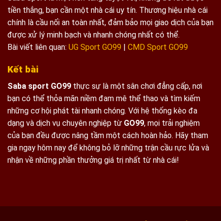
tiền thắng, bạn cần một nhà cái uy tín. Thương hiệu nhà cái
chính là cầu nối an toàn nhất, đảm bảo mọi giao dịch của bạn
được xử lý minh bạch và nhanh chóng nhất có thể.
Bài viết liên quan:
UG Sport GO99
|
CMD Sport GO99
Kết bài
Saba sport GO99
thực sự là một sân chơi đẳng cấp, nơi
bạn có thể thỏa mãn niềm đam mê thể thao và tìm kiếm
những cơ hội phát tài nhanh chóng. Với hệ thống kèo đa
dạng và dịch vụ chuyên nghiệp từ
GO99
, mọi trải nghiệm
của bạn đều được nâng tầm một cách hoàn hảo. Hãy tham
gia ngay hôm nay để không bỏ lỡ những trận cầu rực lửa và
nhận về những phần thưởng giá trị nhất từ nhà cái!