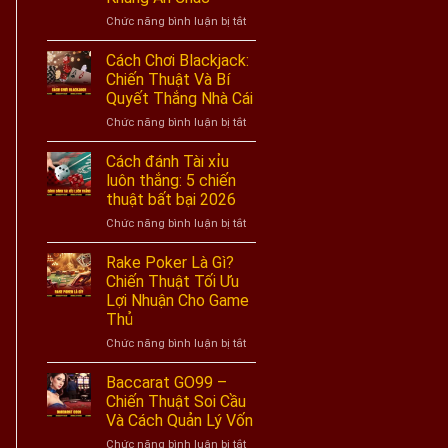
ở
Chức năng bình luận bị tắt
Dàn
Đề
Cách Chơi Blackjack:
36
Chiến Thuật Và Bí
Số
Quyết Thắng Nhà Cái
Bất
ở
Chức năng bình luận bị tắt
Tử
Cách
–
Chơi
Chiến
Cách đánh Tài xỉu
Blackjack:
Thuật
luôn thắng: 5 chiến
Chiến
Nuôi
thuật bất bại 2026
Thuật
Khung
ở
Chức năng bình luận bị tắt
Và
Ăn
Cách
Bí
Chắc
đánh
Quyết
Rake Poker Là Gì?
Tài
Thắng
Chiến Thuật Tối Ưu
xỉu
Nhà
Lợi Nhuận Cho Game
luôn
Cái
Thủ
thắng:
5
ở
Chức năng bình luận bị tắt
chiến
Rake
thuật
Poker
Baccarat GO99 –
bất
Là
Chiến Thuật Soi Cầu
bại
Gì?
Và Cách Quản Lý Vốn
2026
Chiến
ở
Chức năng bình luận bị tắt
Thuật