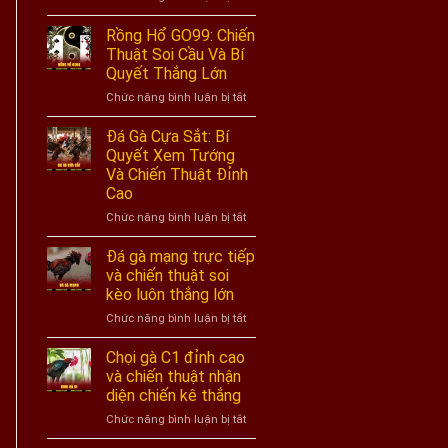
Baccarat
Tối
GO99
Ưu
Rồng Hổ GO99: Chiến
–
Lợi
Thuật Soi Cầu Và Bí
Chiến
Nhuận
Quyết Thắng Lớn
Thuật
Cho
ở
Chức năng bình luận bị tắt
Soi
Game
Rồng
Cầu
Thủ
Hổ
Và
Đá Gà Cựa Sắt: Bí
GO99:
Cách
Quyết Xem Tướng
Chiến
Quản
Và Chiến Thuật Đỉnh
Thuật
Lý
Cao
Soi
Vốn
Cầu
ở
Chức năng bình luận bị tắt
Và
Đá
Bí
Gà
Đá gà mạng trực tiếp
Quyết
Cựa
và chiến thuật soi
Thắng
Sắt:
kèo luôn thắng lớn
Lớn
Bí
ở
Chức năng bình luận bị tắt
Quyết
Đá
Xem
gà
Tướng
Chọi gà C1 đỉnh cao
mạng
Và
và chiến thuật nhận
trực
Chiến
diện chiến kê thắng
tiếp
Thuật
ở
Chức năng bình luận bị tắt
và
Đỉnh
Chọi
chiến
Cao