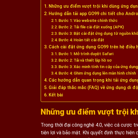
Những ưu điểm vượt trội khi dùng ứng dụ
Hướng dẫn tải app GO99 chi tiết cho Andro
Bước 1: Vào website chính thức
Bước 2: Tải file cài đặt xuống (APK)
Bước 3: Bật cài đặt ứng dụng từ nguồn kh
Bước 4: Hoàn tất cài đặt
Cách cài đặt ứng dụng GO99 trên hệ điều 
Bước 1: Mở trình duyệt Safari
Bước 2: Tải và thiết lập hồ sơ
Bước 3: Xác minh tính tin cậy của ứng dụn
Bước 4: Ghim ứng dụng lên màn hình chính
Các hướng dẫn quan trọng khi tải ứng dụn
Giải đáp thắc mắc (FAQ) về ứng dụng di đ
Kết bài
Những ưu điểm vượt trội k
Trong thời đại công nghệ 4.0, việc cá cược t
tiện lợi và bảo mật. Khi quyết định thực hiện