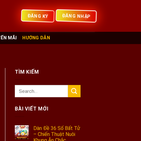
ĐĂNG NHẬP
ĐĂNG KÝ
ẾN MÃI
HƯỚNG DẪN
TÌM KIẾM
BÀI VIẾT MỚI
Dàn Đề 36 Số Bất Tử
– Chiến Thuật Nuôi
Khung Ăn Chắc