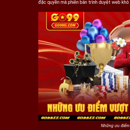
đặc quyền mà phiên bản trình duyệt web khó
Những ưu điểm 