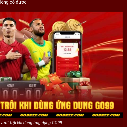
 lòng có được.
vượt trội khi dùng ứng dụng GO99