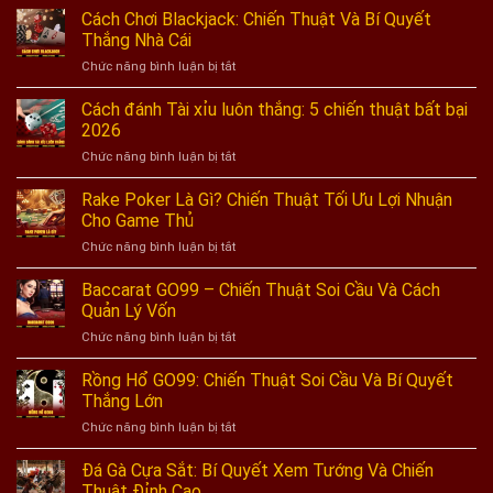
Đề
Cách Chơi Blackjack: Chiến Thuật Và Bí Quyết
36
Thắng Nhà Cái
Số
ở
Chức năng bình luận bị tắt
Bất
Cách
Tử
Chơi
Cách đánh Tài xỉu luôn thắng: 5 chiến thuật bất bại
–
Blackjack:
Chiến
2026
Chiến
Thuật
ở
Chức năng bình luận bị tắt
Thuật
Nuôi
Cách
Và
Khung
đánh
Rake Poker Là Gì? Chiến Thuật Tối Ưu Lợi Nhuận
Bí
Ăn
Tài
Quyết
Cho Game Thủ
Chắc
xỉu
Thắng
ở
Chức năng bình luận bị tắt
luôn
Nhà
Rake
thắng:
Cái
Poker
Baccarat GO99 – Chiến Thuật Soi Cầu Và Cách
5
Là
chiến
Quản Lý Vốn
Gì?
thuật
ở
Chức năng bình luận bị tắt
Chiến
bất
Baccarat
Thuật
bại
GO99
Rồng Hổ GO99: Chiến Thuật Soi Cầu Và Bí Quyết
Tối
2026
–
Ưu
Thắng Lớn
Chiến
Lợi
ở
Chức năng bình luận bị tắt
Thuật
Nhuận
Rồng
Soi
Cho
Hổ
Đá Gà Cựa Sắt: Bí Quyết Xem Tướng Và Chiến
Cầu
Game
GO99:
Và
Thuật Đỉnh Cao
Thủ