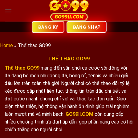
Bỏ
qua
nội
dung
ĐĂNG KÝ
ĐĂNG NHẬP
Home
»
Thể thao GO99
THỂ THAO GO99
Thể thao GO99
mang đến sân chơi cá cược sôi động với
đa dạng bộ môn như bóng đá, bóng rổ, tennis và nhiều giải
đấu lớn trên toàn thế giới. Người chơi có thể theo dõi tỷ lệ
kèo được cập nhật liên tục, thông tin trận đấu chi tiết và
đặt cược nhanh chóng chỉ với vài thao tác đơn giản. Giao
diện thân thiện, hệ thống vận hành ổn định giúp trải nghiệm
luôn mượt mà và minh bạch.
GO99II.COM
còn cung cấp
nhiều chương trình ưu đãi hấp dẫn, góp phần nâng cao cơ hội
chiến thắng cho người chơi.