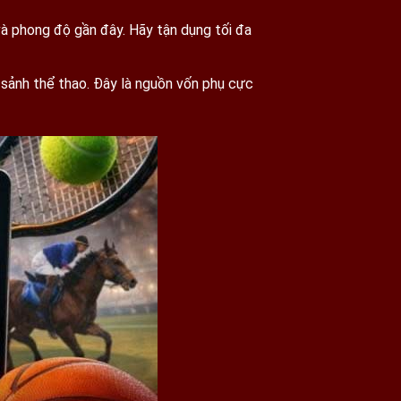
và phong độ gần đây. Hãy tận dụng tối đa
sảnh thể thao. Đây là nguồn vốn phụ cực