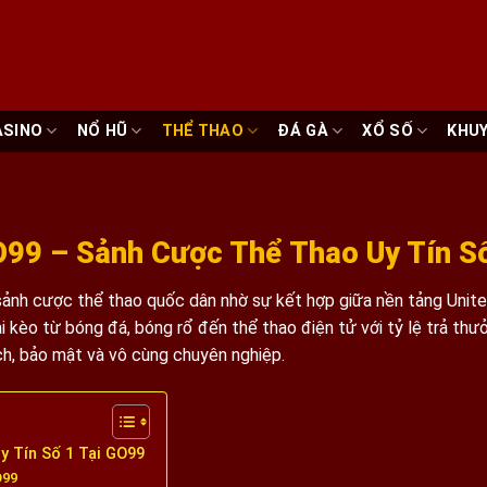
ASINO
NỔ HŨ
THỂ THAO
ĐÁ GÀ
XỔ SỐ
KHUY
99 – Sảnh Cược Thể Thao Uy Tín S
sảnh cược thể thao quốc dân nhờ sự kết hợp giữa nền tảng United 
i kèo từ bóng đá, bóng rổ đến thể thao điện tử với tỷ lệ trả thư
ch, bảo mật và vô cùng chuyên nghiệp.
 Tín Số 1 Tại GO99
O99