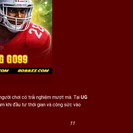
người chơi có trải nghiệm mượt mà. Tại
UG
âm khi đầu tư thời gian và công sức vào