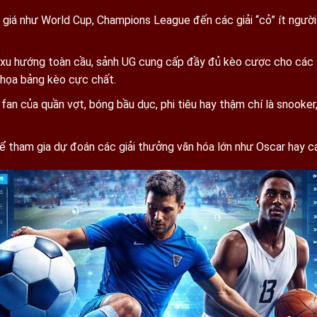
giá như World Cup, Champions League đến các giải “cỏ” ít người 
xu hướng toàn cầu, sảnh UG cung cấp đầy đủ kèo cược cho các
 họa bảng kèo cực chất.
fan của quần vợt, bóng bầu dục, phi tiêu hay thậm chí là snooker
hể tham gia dự đoán các giải thưởng văn hóa lớn như Oscar hay cá