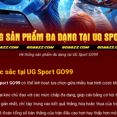
Hệ thống sản phẩm đa dạng tại UG Sport GO99
ặc sắc tại UG Sport GO99
port GO99
có thể linh hoạt lựa chọn giữa nhiều loại hình cược k
ại kèo chủ đạo với các mức chấp đa dạng, giúp cân bằng cơ hội t
giản nhất, chỉ tập trung vào kết quả thắng, hòa hoặc thua của tr
ẽ đoán tổng số bàn thắng của trận đấu
cao hơn hay thấp hơn mộ