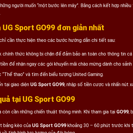
những người muốn “một bước lên mây”. Bằng cách kết hợp nhiều
.
m UG Sport GO99 đơn giản nhất
 chỉ cần thực hiện theo các bước hướng dẫn chi tiết sau:
 chính thức không bị chặn để đảm bảo an toàn cho thông tin cá 
tiền để nhận ngay các gói khuyến mãi chào mừng dành cho sảnh 
 “Thể thao” và tìm đến biểu tượng United Gaming.
 tại giao diện
UG Sport GO99
, nhập số tiền cược và nhấn nút x
 quả tại UG Sport GO99
 còn cần những chiến thuật thông minh.
Khi tham gia tại
GO99
, 
t bảng kèo của
UG Sport GO99
khoảng 30 – 60 phút trước khi 
i về tình hình lực lượng của đội bóng.