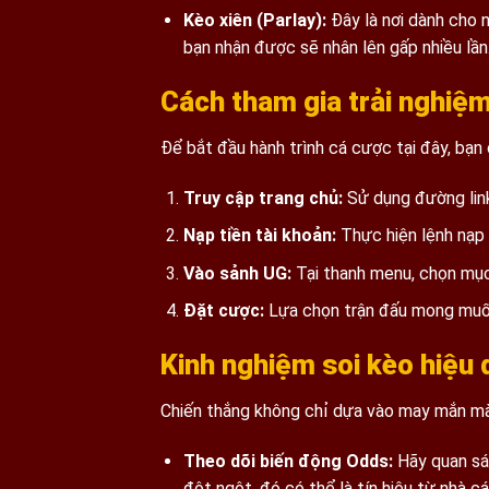
Kèo xiên (Parlay):
Đây là nơi dành cho 
bạn nhận được sẽ nhân lên gấp nhiều lần
Cách tham gia trải nghiệ
Để bắt đầu hành trình cá cược tại đây, bạn
Truy cập trang chủ:
Sử dụng đường link
Nạp tiền tài khoản:
Thực hiện lệnh nạp 
Vào sảnh UG:
Tại thanh menu, chọn mục
Đặt cược:
Lựa chọn trận đấu mong muốn
Kinh nghiệm soi kèo hiệu
Chiến thắng không chỉ dựa vào may mắn mà
Theo dõi biến động Odds:
Hãy quan sá
đột ngột, đó có thể là tín hiệu từ nhà cá