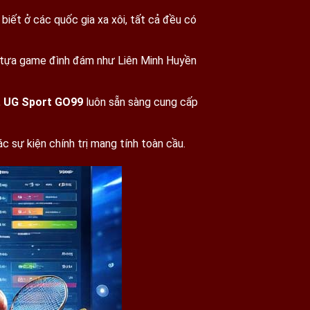
biết ở các quốc gia xa xôi, tất cả đều có
 tựa game đình đám như Liên Minh Huyền
,
UG Sport GO99
luôn sẵn sàng cung cấp
c sự kiện chính trị mang tính toàn cầu.