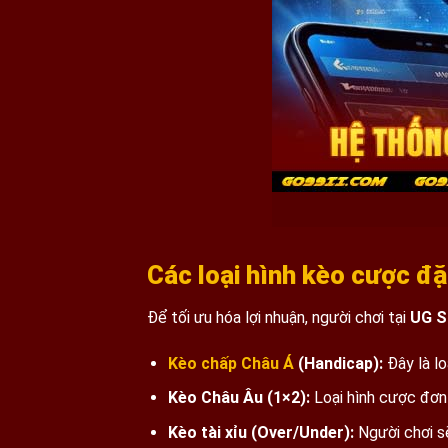
Các loại hình kèo cược đ
Để tối ưu hóa lợi nhuận, người chơi tại
UG S
Kèo chấp Châu Á
(Handicap):
Đây là lo
Kèo Châu Âu (1×2):
Loại hình cược đơn 
Kèo tài xỉu (Over/Under):
Người chơi s