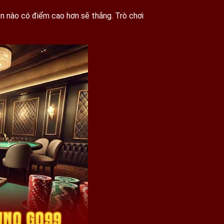
bên nào có điểm cao hơn sẽ thắng. Trò chơi