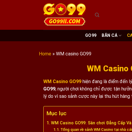
Bỏ
qua
nội
dung
GO99
BẮN CÁ
C
Home
»
WM casino GO99
WM Casino G
WM Casino GO99
hiện đang là điểm đến lý
GO99
, người chơi không chỉ được tận hưởng
lý do vì sao sảnh cược này lại thu hút hàng
Mục lục
WM Casino GO99: Sân chơi Đẳng Cấp Và
Tổng quan về sảnh WM Casino tại nhà cá