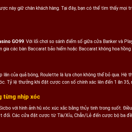
ợc này giữ chân khách hàng. Tại đây, bạn có thể tìm thấy mọi trò 
sino GO99
. Với lối chơi so sánh điểm số giữa cửa Banker và Playe
m gia các bàn Baccarat bảo hiểm hoặc Baccarat không hoa hồng đ
p lăn của quả bóng, Roulette là lựa chọn không thể bỏ qua. Hệ t
. Tỷ lệ thưởng khi đặt cược con số chính xác lên đến 1 ăn 35, m
g từng nhịp xóc
icbo với hình ảnh hũ xóc xúc xắc bằng thủy tinh trong suốt. Điều
t đối. Các cửa đặt cược từ Tài/Xỉu, Chẵn/Lẻ đến cược bộ ba đ