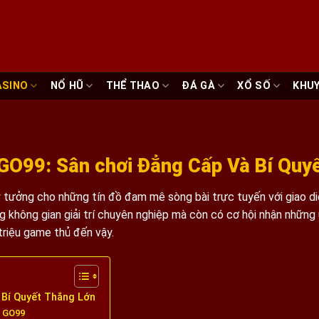
ASINO
NỔ HŨ
THỂ THAO
ĐÁ GÀ
XỔ SỐ
KHUY
O99: Sân chơi Đẳng Cấp Và Bí Quy
 tưởng cho những tín đồ đam mê sòng bài trực tuyến với giao diệ
 không gian giải trí chuyên nghiệp mà còn có cơ hội nhận những ư
 triệu game thủ đến vậy.
 Bí Quyết Thắng Lớn
i GO99