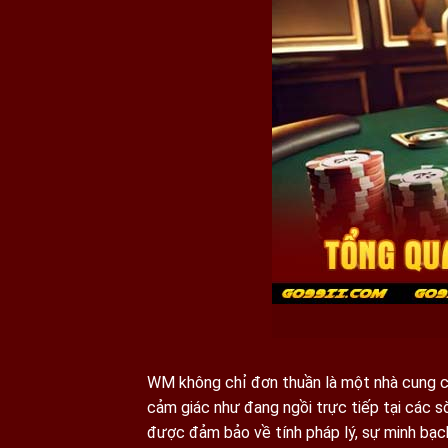
WM không chỉ đơn thuần là một nhà cung cấp
cảm giác như đang ngồi trực tiếp tại các s
được đảm bảo về tính pháp lý, sự minh bạc