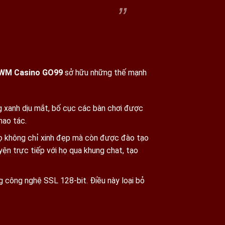
WM Casino GO99
sở hữu những thế mạnh
g xanh dịu mắt, bố cục các bàn chơi được
hao tác.
Họ không chỉ xinh đẹp mà còn được đào tạo
ện trực tiếp với họ qua khung chat, tạo
g công nghệ SSL 128-bit. Điều này loại bỏ