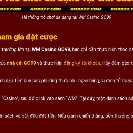
Hệ thống trò chơi đa dạng tại WM Casino GO99
ham gia đặt cược
i thưởng lớn tại
WM Casino GO99
, bạn chỉ cần thực hiện theo c
 của
nhà cái GO99
và thực hiện
đăng ký tài khoản
.
Hãy đảm bảo th
hành nạp tiền qua các phương thức như ngân hàng, ví điện tử hoặc
“Casino”, sau đó click vào sảnh “WM”. Tại đây, một danh sách c
 sách và bắt đầu đặt tiền. Nếu giành chiến thắng, tiền thưởng 