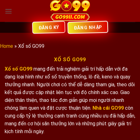
Bỏ
qua
nội
dung
ĐĂNG KÝ
ĐĂNG NHẬP
Home
»
Xổ số GO99
XỔ SỐ GO99
Xổ số GO99
mang đến trải nghiệm giải trí hấp dẫn với đa
dạng loại hình như xổ số truyền thống, lô đề, keno và quay
thưởng nhanh. Người chơi có thể dễ dàng tham gia, theo dõi
kết quả được cập nhật liên tục với độ chính xác cao. Giao
diện thân thiện, thao tác đơn giản giúp mọi người nhanh
chóng làm quen và đặt cược thuận tiện.
Nhà cái GO99
còn
cung cấp tỷ lệ thưởng cạnh tranh cùng nhiều ưu đãi hấp dẫn,
mang đến cơ hội săn thưởng lớn và những phút giây giải trí
kịch tính mỗi ngày.