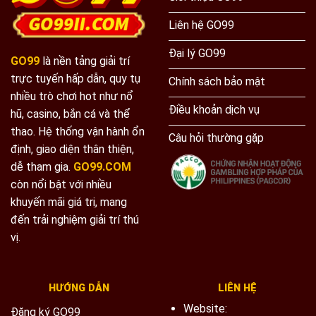
kèo
từ
Liên hệ GO99
chuyên
gia
Đại lý GO99
GO99
là nền tảng giải trí
trực tuyến hấp dẫn, quy tụ
Chính sách bảo mật
nhiều trò chơi hot như nổ
Điều khoản dịch vụ
hũ, casino, bắn cá và thể
thao. Hệ thống vận hành ổn
Câu hỏi thường gặp
định, giao diện thân thiện,
dễ tham gia.
GO99.COM
còn nổi bật với nhiều
khuyến mãi giá trị, mang
đến trải nghiệm giải trí thú
vị.
HƯỚNG DẪN
LIÊN HỆ
Website:
Đăng ký GO99