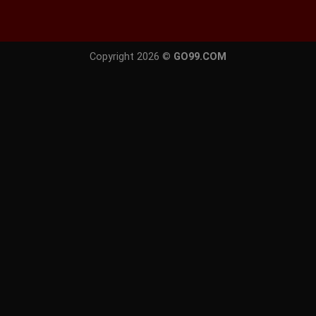
Copyright 2026 ©
GO99.COM