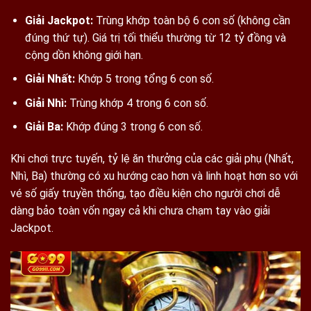
Giải Jackpot:
Trùng khớp toàn bộ 6 con số (không cần
đúng thứ tự). Giá trị tối thiểu thường từ 12 tỷ đồng và
cộng dồn không giới hạn.
Giải Nhất:
Khớp 5 trong tổng 6 con số.
Giải Nhì:
Trùng khớp 4 trong 6 con số.
Giải Ba:
Khớp đúng 3 trong 6 con số.
Khi chơi trực tuyến, tỷ lệ ăn thưởng của các giải phụ (Nhất,
Nhì, Ba) thường có xu hướng cao hơn và linh hoạt hơn so với
vé số giấy truyền thống, tạo điều kiện cho người chơi dễ
dàng bảo toàn vốn ngay cả khi chưa chạm tay vào giải
Jackpot.