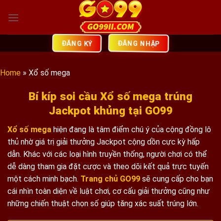
Bỏ
qua
nội
dung
ĐĂNG KÝ
ĐĂNG NHẬP
Home
»
Xổ số mega
Bí kíp soi cầu Xổ số mega trúng
Jackpot khủng tại GO99
Xổ số mega
hiện đang là tâm điểm chú ý của cộng đồng lô
thủ nhờ giá trị giải thưởng Jackpot cộng dồn cực kỳ hấp
dẫn. Khác với các loại hình truyền thống, người chơi có thể
dễ dàng tham gia đặt cược và theo dõi kết quả trực tuyến
một cách minh bạch.
Trang chủ GO99
sẽ cung cấp cho bạn
cái nhìn toàn diện về luật chơi, cơ cấu giải thưởng cũng như
những chiến thuật chọn số giúp tăng xác suất trúng lớn.