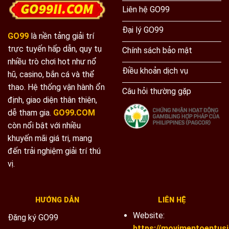
Liên hệ GO99
Đại lý GO99
GO99
là nền tảng giải trí
trực tuyến hấp dẫn, quy tụ
Chính sách bảo mật
nhiều trò chơi hot như nổ
Điều khoản dịch vụ
hũ, casino, bắn cá và thể
thao. Hệ thống vận hành ổn
Câu hỏi thường gặp
định, giao diện thân thiện,
dễ tham gia.
GO99.COM
còn nổi bật với nhiều
khuyến mãi giá trị, mang
đến trải nghiệm giải trí thú
vị.
HƯỚNG DẪN
LIÊN HỆ
Website:
Đăng ký GO99
https://movimentoentus