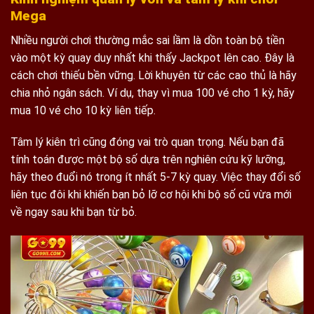
Mega
Nhiều người chơi thường mắc sai lầm là dồn toàn bộ tiền
vào một kỳ quay duy nhất khi thấy Jackpot lên cao. Đây là
cách chơi thiếu bền vững. Lời khuyên từ các cao thủ là hãy
chia nhỏ ngân sách. Ví dụ, thay vì mua 100 vé cho 1 kỳ, hãy
mua 10 vé cho 10 kỳ liên tiếp.
Tâm lý kiên trì cũng đóng vai trò quan trọng. Nếu bạn đã
tính toán được một bộ số dựa trên nghiên cứu kỹ lưỡng,
hãy theo đuổi nó trong ít nhất 5-7 kỳ quay. Việc thay đổi số
liên tục đôi khi khiến bạn bỏ lỡ cơ hội khi bộ số cũ vừa mới
về ngay sau khi bạn từ bỏ.