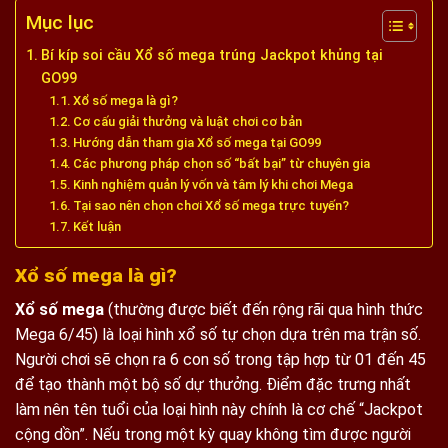
Mục lục
Bí kíp soi cầu Xổ số mega trúng Jackpot khủng tại
GO99
Xổ số mega là gì?
Cơ cấu giải thưởng và luật chơi cơ bản
Hướng dẫn tham gia Xổ số mega tại GO99
Các phương pháp chọn số “bất bại” từ chuyên gia
Kinh nghiệm quản lý vốn và tâm lý khi chơi Mega
Tại sao nên chọn chơi Xổ số mega trực tuyến?
Kết luận
Xổ số mega là gì?
Xổ số mega
(thường được biết đến rộng rãi qua hình thức
Mega 6/45) là loại hình xổ số tự chọn dựa trên ma trận số.
Người chơi sẽ chọn ra 6 con số trong tập hợp từ 01 đến 45
để tạo thành một bộ số dự thưởng. Điểm đặc trưng nhất
làm nên tên tuổi của loại hình này chính là cơ chế “Jackpot
cộng dồn”. Nếu trong một kỳ quay không tìm được người