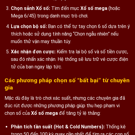
Chọn sảnh Xổ số:
Tìm đến mục
Xổ số mega
(hoặc
Mega 6/45) trong danh mục trò chơi.
Lựa chọn bộ số:
Bạn có thể tự tay chọn 6 số dựa trên ý
thích hoặc sử dụng tính năng “Chọn ngẫu nhiên” nếu
muốn thử vận may thuần túy.
Xác nhận đơn cược:
Kiểm tra lại bộ số và số tiền cược,
sau đó nhấn xác nhận. Hệ thống sẽ lưu trữ vé cược điện
tử của bạn ngay lập tức.
Các phương pháp chọn số “bất bại” từ chuyên
gia
Mặc dù đây là trò chơi xác suất, nhưng các chuyên gia đã
đúc rút được những phương pháp giúp thu hẹp phạm vi
chọn số của
Xổ số mega
để tăng tỷ lệ thắng:
Phân tích tần suất (Hot & Cold Numbers):
Thống kê
trong 50 đến 100 kỳ quay gần nhất để tìm ra các con số