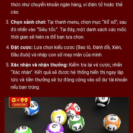
thức như chuyển khoản ngân hàng, ví điện tử hoặc thẻ
cào.
Chọn sảnh chơi:
Tại thanh menu, chọn mục “Xổ số”, sau
đó nhấn vào “Siêu tốc”. Tại đây, một danh sách các mốc
thời gian sẽ hiện ra để bạn lựa chọn.
Đặt cược:
Lựa chọn kiểu cược (Bao lô, Đánh đề, Xiên,
Đầu đuôi) và nhập con số may mắn của mình.
Xác nhận và nhận thưởng:
Kiểm tra lại vé cược, nhấn
“Xác nhận”. Kết quả sẽ được hệ thống hiển thị ngay lập
tức và tiền thưởng sẽ tự động cộng vào số dư tài khoản
nếu bạn trúng.