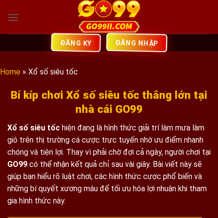
Bỏ
qua
nội
dung
ĐĂNG KÝ
ĐĂNG NHẬP
Home
»
Xổ số siêu tốc
Bí kíp chơi Xổ số siêu tốc thắng lớn tại
nhà cái GO99
Xổ số siêu tốc
hiện đang là hình thức giải trí làm mưa làm
gió trên thị trường cá cược trực tuyến nhờ ưu điểm nhanh
chóng và tiện lợi. Thay vì phải chờ đợi cả ngày, người chơi tại
GO99
có thể nhận kết quả chỉ sau vài giây. Bài viết này sẽ
giúp bạn hiểu rõ luật chơi, các hình thức cược phổ biến và
những bí quyết xương máu để tối ưu hóa lợi nhuận khi tham
gia hình thức này.