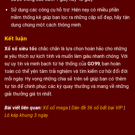
Sử dụng các công cụ hỗ trợ: Hiện nay có nhiều phần
mềm thống kê giúp bạn lọc ra những cặp số đẹp, hãy tận
dụng chúng một cách thông minh.
Kết luận
Xổ số siêu tốc
chắc chắn là lựa chọn hoàn hảo cho những
ai yêu thích sự kịch tính và muốn làm giàu nhanh chóng. Với
sự uy tín và minh bạch từ hệ thống của
GO99
, bạn hoàn
toàn có thể yên tâm trải nghiệm và tìm kiếm cơ hội đổi đời
mỗi ngày. Hy vọng những chia sẻ trên sẽ giúp bạn có thêm
tự tin để chinh phục các kỳ quay thưởng và mang về những
giải thưởng giá trị nhất.
Bài viết liên quan:
Xổ số mega
|
Dàn đề 36 số bất bại VIP
|
Lô kép khung 3 ngày