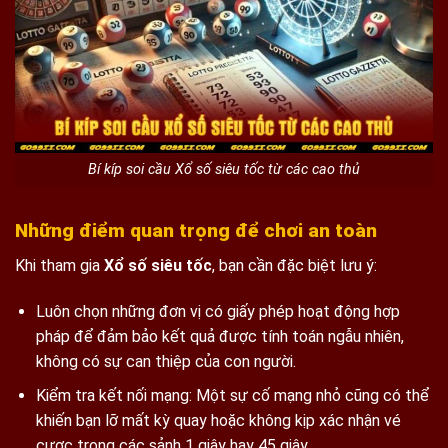
Bí kíp soi cầu Xổ số siêu tốc từ các cao thủ
Những điểm quan trọng để chơi an toàn
Khi tham gia
Xổ số siêu tốc
, bạn cần đặc biệt lưu ý:
Luôn chọn những đơn vị có giấy phép hoạt động hợp
pháp để đảm bảo kết quả được tính toán ngẫu nhiên,
không có sự can thiệp của con người.
Kiểm tra kết nối mạng: Một sự cố mạng nhỏ cũng có thể
khiến bạn lỡ mất kỳ quay hoặc không kịp xác nhận vé
cược trong các sảnh 1 giây hay 45 giây.