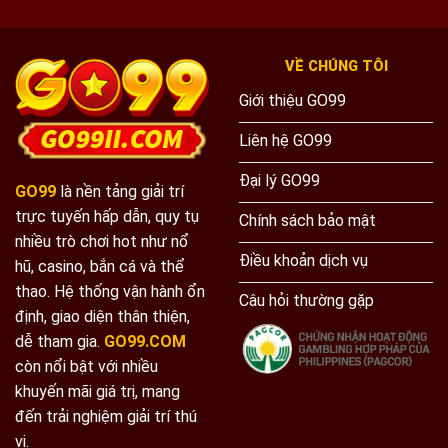
VỀ CHÚNG TÔI
Giới thiệu GO99
Liên hệ GO99
Đại lý GO99
GO99
là nền tảng giải trí
trực tuyến hấp dẫn, quy tụ
Chính sách bảo mật
nhiều trò chơi hot như nổ
Điều khoản dịch vụ
hũ, casino, bắn cá và thể
thao. Hệ thống vận hành ổn
Câu hỏi thường gặp
định, giao diện thân thiện,
dễ tham gia.
GO99.COM
còn nổi bật với nhiều
khuyến mãi giá trị, mang
đến trải nghiệm giải trí thú
vị.