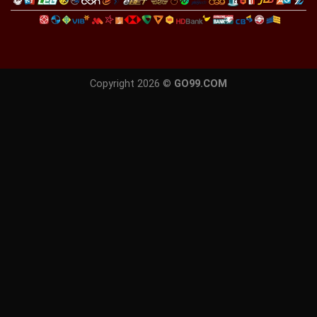
Copyright 2026 ©
GO99.COM