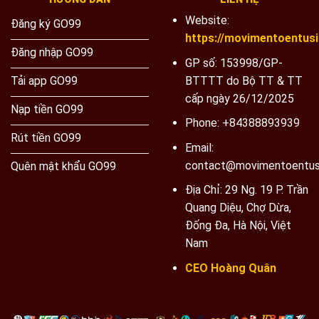
Website:
Đăng ký GO99
https://movimentoentus
Đăng nhập GO99
GP số: 153998/GP-
BTTTT do Bộ TT & TT
Tải app GO99
cấp ngày 26/12/2025
Nạp tiền GO99
Phone: +84388893939
Rút tiền GO99
Email:
contact@movimentoentus
Quên mật khẩu GO99
Địa Chỉ: 29 Ng. 19 P. Trần
Quang Diệu, Chợ Dừa,
Đống Đa, Hà Nội, Việt
Nam
CEO Hoàng Quân