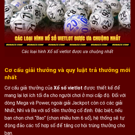
Các loại hình Xổ số vietlot được ưa chuộng nhất
Cơ cấu giải thưởng và quy luật trả thưởng mới
nhất
Cơ cấu giải thưởng của
Xổ số vietlot
được thiết kế để
mang lại lợi ích tối đa cho người chơi ở mọi cấp độ. Đối với
dòng Mega và Power, ngoài giải Jackpot còn có các giải
Nhất, Nhì và Ba với số tiền thưởng cố định. Đặc biệt, nếu
bạn chọn chơi “Bao” (chọn nhiều hơn 6 số), hệ thống sẽ tự
động đảo các tổ hợp số để tăng cơ hội trúng thưởng cho
bạn.