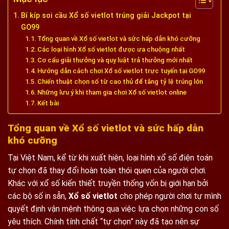
Bí kíp soi cầu Xổ số vietlot trúng giải Jackpot tại
GO99
Tổng quan về Xổ số vietlot và sức hấp dẫn khó cưỡng
Các loại hình Xổ số vietlot được ưa chuộng nhất
Cơ cấu giải thưởng và quy luật trả thưởng mới nhất
Hướng dẫn cách chơi Xổ số vietlot trực tuyến tại GO99
Chiến thuật chọn số từ cao thủ để tăng tỷ lệ trúng lớn
Những lưu ý khi tham gia chơi Xổ số vietlot online
Kết bài
Tổng quan về Xổ số vietlot và sức hấp dẫn
khó cưỡng
Tại Việt Nam, kể từ khi xuất hiện, loại hình xổ số điện toán
tự chọn đã thay đổi hoàn toàn thói quen của người chơi.
Khác với xổ số kiến thiết truyền thống vốn bị giới hạn bởi
các bộ số in sẵn,
Xổ số vietlot
cho phép người chơi tự mình
quyết định vận mệnh thông qua việc lựa chọn những con số
yêu thích. Chính tính chất “tự chọn” này đã tạo nên sự