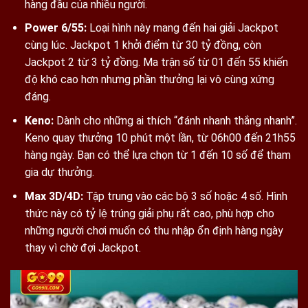
hàng đầu của nhiều người.
Power 6/55:
Loại hình này mang đến hai giải Jackpot
cùng lúc.
Jackpot 1 khởi điểm từ 30 tỷ đồng, còn
Jackpot 2 từ 3 tỷ đồng.
Ma trận số từ 01 đến 55 khiến
độ khó cao hơn nhưng phần thưởng lại vô cùng xứng
đáng.
Keno:
Dành cho những ai thích “đánh nhanh thắng nhanh”.
Keno quay thưởng 10 phút một lần, từ 06h00 đến 21h55
hàng ngày.
Bạn có thể lựa chọn từ 1 đến 10 số để tham
gia dự thưởng.
Max 3D/4D:
Tập trung vào các bộ 3 số hoặc 4 số. Hình
thức này có tỷ lệ trúng giải phụ rất cao, phù hợp cho
những người chơi muốn có thu nhập ổn định hàng ngày
thay vì chờ đợi Jackpot.