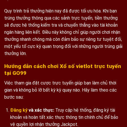
Quy trình trả thưởng hiện nay đã được tối ưu hóa. Khi bạn
trúng thưởng thông qua các sảnh trực tuyến, tiền thưởng
sẽ được hệ thống kiểm tra và chuyển thẳng vào tài khoản
ngân hàng liên kết. Điều này không chỉ giúp người chơi nhận
thưởng nhanh chóng mà còn đảm bảo sự riêng tư tuyệt đối,
một yếu tố cực kỳ quan trọng đối với những người trúng giải
thưởng lớn.
Hướng dẫn cách chơi Xổ số vietlot trực tuyến
tại GO99
Việc tham gia đặt cược trực tuyến giúp bạn làm chủ thời
gian và không bỏ lỡ bất kỳ kỳ quay nào. Hãy làm theo các
bước sau:
Đăng ký
và xác thực:
Truy cập hệ thống, đăng ký tài
khoản và hoàn tất xác thực thông tin chính chủ để bảo
vệ quyền lợi nhận thưởng Jackpot.