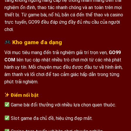
tảng không ngừng nâng cấp hệ thống nhằm mang đến trải
nghiệm ổn định, thao tác nhanh chóng và an toàn trên mọi
thiết bị. Từ game bài, nổ hũ, bắn cá đến thể thao và casino
trực tuyến, GO99 đều đáp ứng đầy đủ nhu cầu của người
chơi.
Kho game đa dạng
Với mục tiêu mang đến trải nghiệm giải trí trọn vẹn,
GO99
COM
liên tục cập nhật nhiều trò chơi mới từ các nhà phát
hành uy tín. Mỗi chuyên mục đều được đầu tư về hình ảnh,
âm thanh và lối chơi để tạo cảm giác hấp dẫn trong từng
phút trải nghiệm.
Điểm nổi bật
Game bài đổi thưởng với nhiều lựa chọn quen thuộc.
Slot game đa chủ đề, hiệu ứng đẹp mắt.