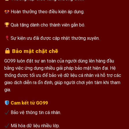
Hoàn thưởng theo điều kiện áp dụng.
Quà tặng dành cho thành viên gắn bó.
Sự kiện ưu đãi được cập nhật thường xuyên.
Bảo mật chặt chẽ
GO99 luôn đặt sự an toàn của người dùng lên hàng đầu
bằng việc ứng dụng nhiều giải pháp bảo mật hiện đại. Hệ
thống được tối ưu để bảo vệ dữ liệu cá nhân và hỗ trợ các
giao dịch diễn ra ổn định, giúp người chơi yên tâm khi tham
gia.
Cam kết từ GO99
Bảo vệ thông tin cá nhân.
Mã hóa dữ liệu nhiều lớp.