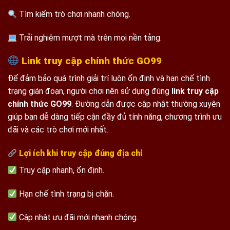
Tìm kiếm trò chơi nhanh chóng.
Trải nghiệm mượt mà trên mọi nền tảng.
Link truy cập chính thức GO99
Để đảm bảo quá trình giải trí luôn ổn định và hạn chế tình
trạng gián đoạn, người chơi nên sử dụng đúng
link truy cập
chính thức GO99
. Đường dẫn được cập nhật thường xuyên
giúp bạn dễ dàng tiếp cận đầy đủ tính năng, chương trình ưu
đãi và các trò chơi mới nhất.
Lợi ích khi truy cập đúng địa chỉ
Truy cập nhanh, ổn định.
Hạn chế tình trạng bị chặn.
Cập nhật ưu đãi mới nhanh chóng.