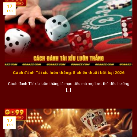
17
Th3
Cách đánh Tài xỉu luôn thắng: 5 chiến thuật bất bại 2026
Cách đánh Tài xỉu luôn thắng là mục tiêu mà mọi bet thủ đều hướng
[...]
17
Th3