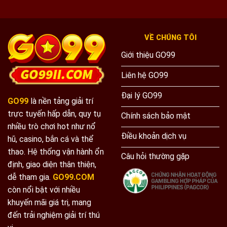
VỀ CHÚNG TÔI
Giới thiệu GO99
Liên hệ GO99
Đại lý GO99
GO99
là nền tảng giải trí
trực tuyến hấp dẫn, quy tụ
Chính sách bảo mật
nhiều trò chơi hot như nổ
Điều khoản dịch vụ
hũ, casino, bắn cá và thể
thao. Hệ thống vận hành ổn
Câu hỏi thường gặp
định, giao diện thân thiện,
dễ tham gia.
GO99.COM
còn nổi bật với nhiều
khuyến mãi giá trị, mang
đến trải nghiệm giải trí thú