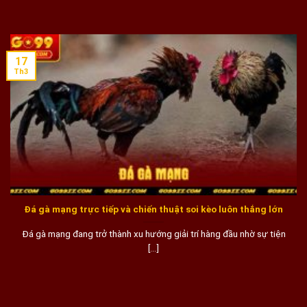
17
Th3
Đá gà mạng trực tiếp và chiến thuật soi kèo luôn thắng lớn
Đá gà mạng đang trở thành xu hướng giải trí hàng đầu nhờ sự tiện
[...]