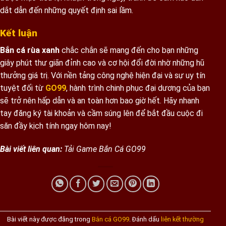
dắt dẫn đến những quyết định sai lầm.
Kết luận
Bắn cá rùa xanh
chắc chắn sẽ mang đến cho bạn những
giây phút thư giãn đỉnh cao và cơ hội đổi đời nhờ những hũ
thưởng giá trị. Với nền tảng công nghệ hiện đại và sự uy tín
tuyệt đối từ
GO99
,
hành trình chinh phục đại dương của bạn
sẽ trở nên hấp dẫn và an toàn hơn bao giờ hết.
Hãy nhanh
tay đăng ký tài khoản và cầm súng lên để bắt đầu cuộc đi
săn đầy kịch tính ngay hôm nay!
Bài viết liên quan:
Tải Game Bắn Cá GO99
Bài viết này được đăng trong
Bắn cá GO99
. Đánh dấu
liên kết thường