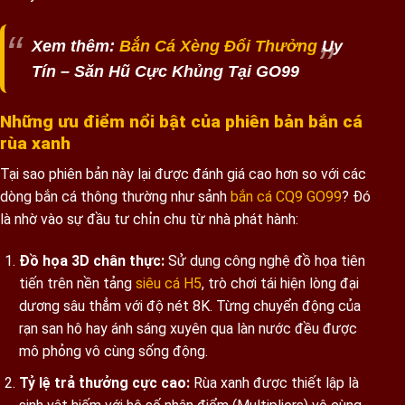
Xem thêm:
Bắn Cá Xèng Đổi Thưởng
Uy
Tín – Săn Hũ Cực Khủng Tại GO99
Những ưu điểm nổi bật của phiên bản bắn cá
rùa xanh
Tại sao phiên bản này lại được đánh giá cao hơn so với các
dòng bắn cá thông thường như sảnh
bắn cá CQ9 GO99
? Đó
là nhờ vào sự đầu tư chỉn chu từ nhà phát hành:
Đồ họa 3D chân thực:
Sử dụng công nghệ đồ họa tiên
tiến trên nền tảng
siêu cá H5
, trò chơi tái hiện lòng đại
dương sâu thẳm với độ nét 8K. Từng chuyển động của
rạn san hô hay ánh sáng xuyên qua làn nước đều được
mô phỏng vô cùng sống động.
Tỷ lệ trả thưởng cực cao:
Rùa xanh được thiết lập là