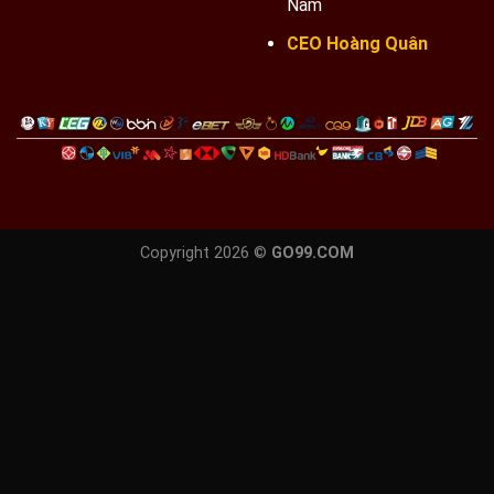
Nam
CEO Hoàng Quân
Copyright 2026 ©
GO99.COM