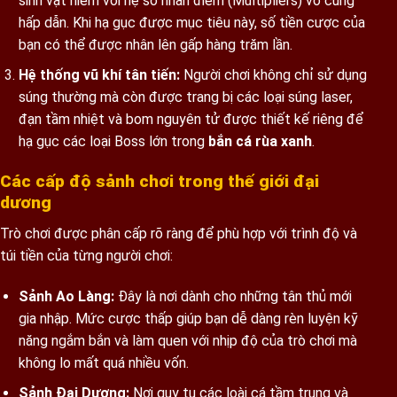
sinh vật hiếm với hệ số nhân điểm (Multipliers) vô cùng
hấp dẫn. Khi hạ gục được mục tiêu này, số tiền cược của
bạn có thể được nhân lên gấp hàng trăm lần.
Hệ thống vũ khí tân tiến:
Người chơi không chỉ sử dụng
súng thường mà còn được trang bị các loại súng laser,
đạn tầm nhiệt và bom nguyên tử được thiết kế riêng để
hạ gục các loại Boss lớn trong
bắn cá rùa xanh
.
Các cấp độ sảnh chơi trong thế giới đại
dương
Trò chơi được phân cấp rõ ràng để phù hợp với trình độ và
túi tiền của từng người chơi:
Sảnh Ao Làng:
Đây là nơi dành cho những tân thủ mới
gia nhập. Mức cược thấp giúp bạn dễ dàng rèn luyện kỹ
năng ngắm bắn và làm quen với nhịp độ của trò chơi mà
không lo mất quá nhiều vốn.
Sảnh Đại Dương:
Nơi quy tụ các loài cá tầm trung và